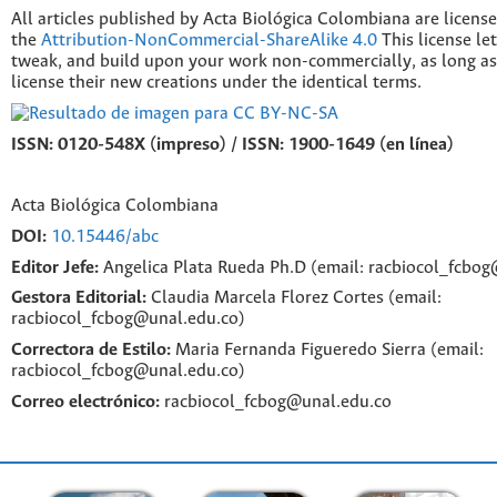
All articles published by Acta Biológica Colombiana are licens
the
Attribution-NonCommercial-ShareAlike 4.0
This license le
tweak, and build upon your work non-commercially, as long as
license their new creations under the identical terms.
ISSN: 0120-548X (impreso) / ISSN: 1900-1649 (en línea)
Acta Biológica Colombiana
DOI:
10.15446/abc
Editor Jefe:
Angelica Plata Rueda Ph.D (email: racbiocol_fcbo
Gestora Editorial:
Claudia Marcela Florez Cortes (email:
racbiocol_fcbog@unal.edu.co)
Correctora de Estilo:
Maria Fernanda Figueredo Sierra (email:
racbiocol_fcbog@unal.edu.co)
Correo electrónico:
racbiocol_fcbog@unal.edu.co