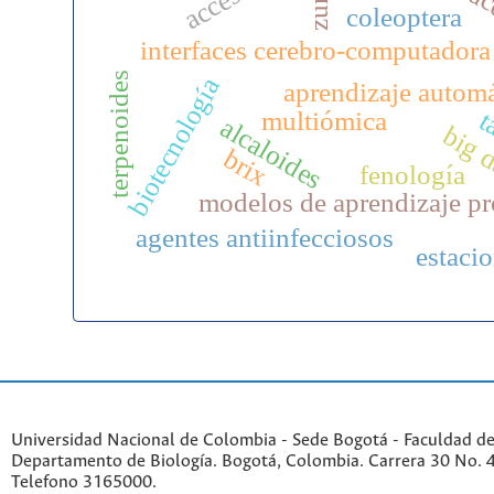
zural
ac
coleoptera
interfaces cerebro-computadora
terpenoides
biotecnología
aprendizaje autom
t
multiómica
alcaloides
big 
brix
fenología
modelos de aprendizaje p
agentes antiinfecciosos
estaci
Universidad Nacional de Colombia - Sede Bogotá - Faculdad de
Departamento de Biología. Bogotá, Colombia. Carrera 30 No. 45
Telefono 3165000.