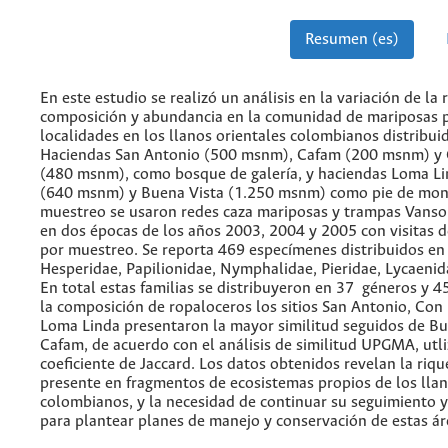
Resumen (es)
En este estudio se realizó un análisis en la variación de la 
composición y abundancia en la comunidad de mariposas p
localidades en los llanos orientales colombianos distribuid
Haciendas San Antonio (500 msnm), Cafam (200 msnm) y 
(480 msnm), como bosque de galería, y haciendas Loma L
(640 msnm) y Buena Vista (1.250 msnm) como pie de mont
muestreo se usaron redes caza mariposas y trampas Vans
en dos épocas de los años 2003, 2004 y 2005 con visitas d
por muestreo. Se reporta 469 especímenes distribuidos en s
Hesperidae, Papilionidae, Nymphalidae, Pieridae, Lycaenid
En total estas familias se distribuyeron en 37 géneros y 4
la composición de ropaloceros los sitios San Antonio, Con
Loma Linda presentaron la mayor similitud seguidos de Bu
Cafam, de acuerdo con el análisis de similitud UPGMA, utl
coeficiente de Jaccard. Los datos obtenidos revelan la riqu
presente en fragmentos de ecosistemas propios de los lla
colombianos, y la necesidad de continuar su seguimiento 
para plantear planes de manejo y conservación de estas ár