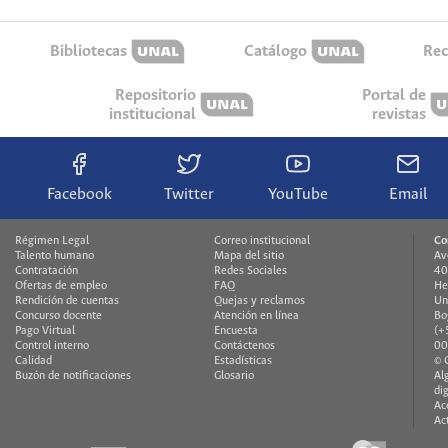
Bibliotecas
Catálogo
Rec
Repositorio
Portal de
institucional
revistas
Facebook
Twitter
YouTube
Email
Régimen Legal
Correo institucional
Co
Talento humano
Mapa del sitio
Av
Contratación
Redes Sociales
40
Ofertas de empleo
FAQ
He
Rendición de cuentas
Quejas y reclamos
Un
Concurso docente
Atención en línea
Bo
Pago Virtual
Encuesta
(+
Control interno
Contáctenos
00
Calidad
Estadísticas
© 
Buzón de notificaciones
Glosario
Al
di
Ac
Ac