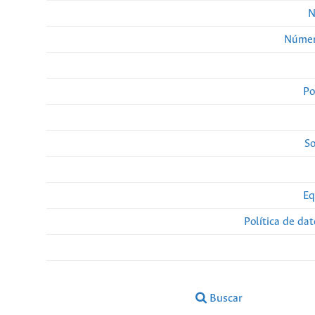
N
Númer
Po
So
Eq
Política de da
Buscar