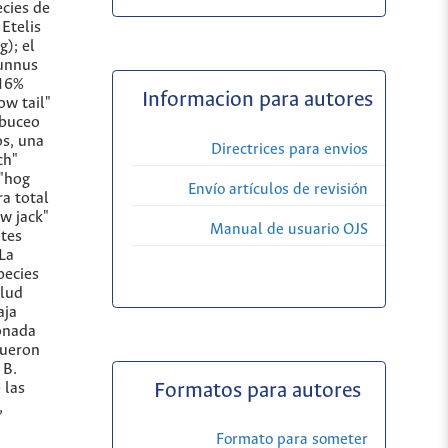
ecies de
Etelis
g); el
hunnus
 16%
Informacion para autores
ow tail"
 buceo
os, una
Directrices para envios
ch"
 "hog
Envío artículos de revisión
a total
ow jack"
Manual de usuario OJS
ntes
 La
pecies
alud
aja
ionada
fueron
 B.
 las
Formatos para autores
,
Formato para someter