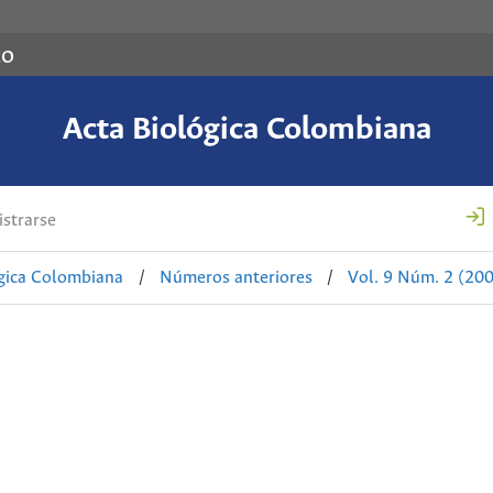
co
Acta Biológica Colombiana
strarse
ógica Colombiana
/
Números anteriores
/
Vol. 9 Núm. 2 (20