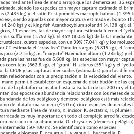
radas mediante línea de mano arrojó que los demersales, 36 esp
stimada, siendo las especies con mayor captura estimada el brim 
nus (2.435 kg) y el satin Pristipomoides macrophthalmus (1.395 k
ecies-, siendo aquellas con mayor captura estimada el bonito T
 (4.240 kg) y el king fish Acanthocybium solandri (4.138 kg); el
icos, 11 especies, las de mayor captura estimada fueron el "yell
ermis sufflamen (1.792 kg). El 45% (8.055 kg) de la CT mediante
 crustáceos, cuatro especies, con un 39% (7.041 kg) y los molusc
r CT estimada el "craw fish" Panulirus argus (6.815 kg), el "con
us jocu (2.715 kg), el "margate" Haemulon album (1.285 kg) y el
a para las nasas fue de 5.608 kg, las especies con mayor captur
s coeruleus (662,8 kg), el "grunt" H. sciurus (551 kg) y el "yell
o, la CPUE y las capturas mensuales (estimadas) para los difere
án relacionados con la precipitación ni la velocidad del viento.
e mano permitió establecer un esquema de distribución de las es
ro de la plataforma insular hasta la isobata de los 200 m y el t
entan dos épocas de abundancia relacionadas con los meses de b
 abundancia de los pelágicos y demerso-pelágicos está más relac
a como de plataforma somera (<5 0 m) cinco especies demersales 
ra mediante línea de mano, K. incisor, K. sectatrix, H. plumieri,
. barracuda es muy importante en todo el complejo arrecifal desde
poca marcada en su abundancia. O. chrysurus (demerso-pelágica)
 intermedia (50-100 m). Se identificaron como especies
ancia y biomasa E. oculatus, L. vivanus, L. buccanella, P.