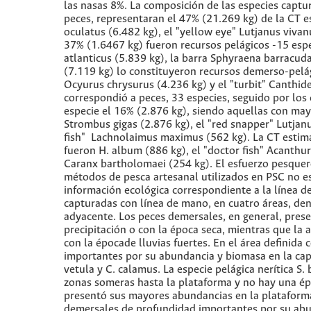
las nasas 8%. La composición de las especies captu
peces, representaran el 47% (21.269 kg) de la CT e
oculatus (6.482 kg), el "yellow eye" Lutjanus viva
37% (1.6467 kg) fueron recursos pelágicos -15 esp
atlanticus (5.839 kg), la barra Sphyraena barracuda
(7.119 kg) lo constituyeron recursos demerso-pelág
Ocyurus chrysurus (4.236 kg) y el "turbit" Canthid
correspondió a peces, 33 especies, seguido por los
especie el 16% (2.876 kg), siendo aquellas con mayo
Strombus gigas (2.876 kg), el "red snapper" Lutjan
fish" Lachnolaimus maximus (562 kg). La CT estimad
fueron H. album (886 kg), el "doctor fish" Acanthuru
Caranx bartholomaei (254 kg). El esfuerzo pesquer
métodos de pesca artesanal utilizados en PSC no est
información ecológica correspondiente a la línea d
capturadas con línea de mano, en cuatro áreas, dent
adyacente. Los peces demersales, en general, pres
precipitación o con la época seca, mientras que la
con la épocade lluvias fuertes. En el área definid
importantes por su abundancia y biomasa en la captu
vetula y C. calamus. La especie pelágica nerítica S
zonas someras hasta la plataforma y no hay una é
presentó sus mayores abundancias en la plataforma
demersales de profundidad importantes por su abund