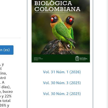
n (es)
, y
el
Vol. 31 Núm. 1 (2026)
ina,
stró
. A
Vol. 30 Núm. 3 (2025)
 días),
o, buceo
Vol. 30 Núm. 2 (2025)
o y 22%
a total
 26% y