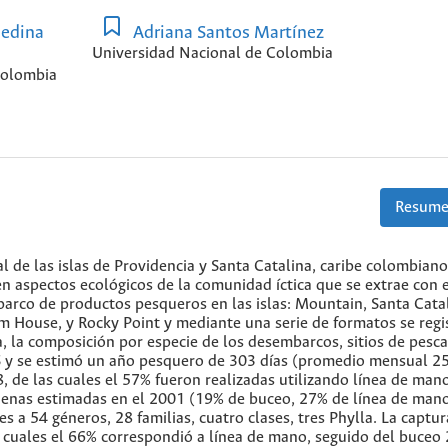
edina
Adriana Santos Martínez
Universidad Nacional de Colombia
Colombia
Resume
al de las islas de Providencia y Santa Catalina, caribe colombiano
en aspectos ecológicos de la comunidad íctica que se extrae con 
arco de productos pesqueros en las islas: Mountain, Santa Catal
m House, y Rocky Point y mediante una serie de formatos se regi
a, la composición por especie de los desembarcos, sitios de pesca
PS y se estimó un año pesquero de 303 días (promedio mensual 25
, de las cuales el 57% fueron realizadas utilizando línea de man
faenas estimadas en el 2001 (19% de buceo, 27% de línea de man
s a 54 géneros, 28 familias, cuatro clases, tres Phylla. La captur
s cuales el 66% correspondió a línea de mano, seguido del buceo