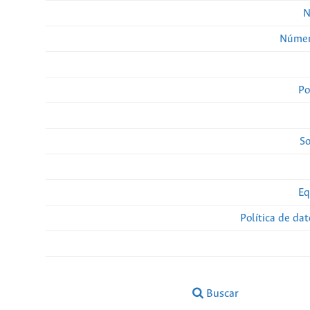
N
Númer
Po
So
Eq
Política de da
Buscar