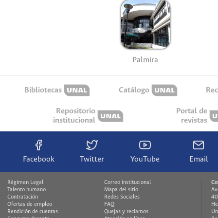
Palmira
Bibliotecas
Catálogo
Rec
Repositorio
Portal de
institucional
revistas
Facebook
Twitter
YouTube
Email
Régimen Legal
Correo institucional
Co
Talento humano
Mapa del sitio
Av
Contratación
Redes Sociales
40
Ofertas de empleo
FAQ
He
Rendición de cuentas
Quejas y reclamos
Un