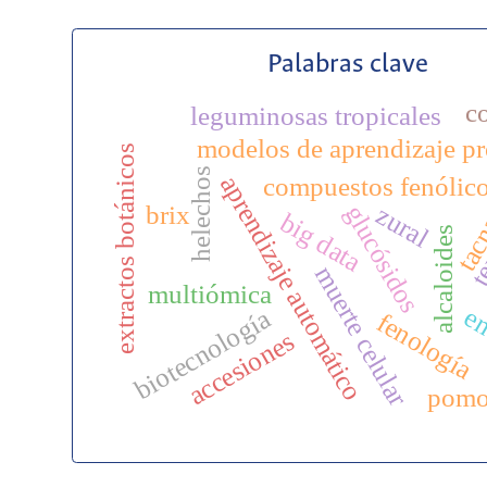
Palabras clave
c
leguminosas tropicales
modelos de aprendizaje p
extractos botánicos
helechos
te
aprendizaje automático
compuestos fenólic
glucósidos
zural
brix
big data
tac
alcaloides
muerte celular
multiómica
en
biotecnología
fenología
accesiones
pomo