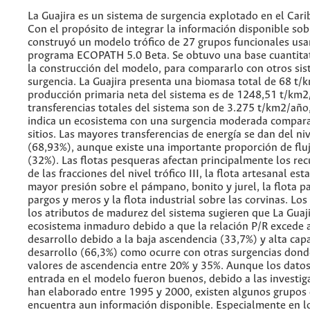
La Guajira es un sistema de surgencia explotado en el Car
Con el propósito de integrar la información disponible sob
construyó un modelo trófico de 27 grupos funcionales usa
programa ECOPATH 5.0 Beta. Se obtuvo una base cuantitat
la construcción del modelo, para compararlo con otros si
surgencia. La Guajira presenta una biomasa total de 68 t/
producción primaria neta del sistema es de 1248,51 t/km2
transferencias totales del sistema son de 3.275 t/km2/año
indica un ecosistema con una surgencia moderada compar
sitios. Las mayores transferencias de energía se dan del nive
(68,93%), aunque existe una importante proporción de fluj
(32%). Las flotas pesqueras afectan principalmente los rec
de las fracciones del nivel trófico III, la flota artesanal est
mayor presión sobre el pámpano, bonito y jurel, la flota p
pargos y meros y la flota industrial sobre las corvinas. Los
los atributos de madurez del sistema sugieren que La Guaji
ecosistema inmaduro debido a que la relación P/R excede a
desarrollo debido a la baja ascendencia (33,7%) y alta cap
desarrollo (66,3%) como ocurre con otras surgencias dond
valores de ascendencia entre 20% y 35%. Aunque los datos
entrada en el modelo fueron buenos, debido a las investig
han elaborado entre 1995 y 2000, existen algunos grupos
encuentra aun información disponible. Especialmente en l