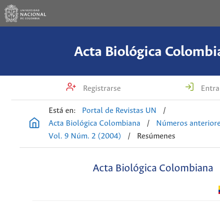
Acta Biológica Colombi
Registrarse
Entra
Está en:
Portal de Revistas UN
/
Acta Biológica Colombiana
/
Números anterior
Vol. 9 Núm. 2 (2004)
/
Resúmenes
Acta Biológica Colombiana