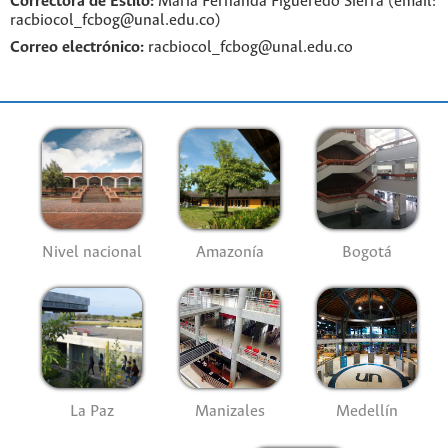
Correctora de Estilo:
Maria Fernanda Figueredo Sierra (email:
racbiocol_fcbog@unal.edu.co)
Correo electrónico:
racbiocol_fcbog@unal.edu.co
Nivel nacional
Amazonía
Bogotá
La Paz
Manizales
Medellín