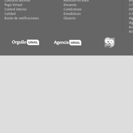
Concurso docente
Atención en línea
Bo
Pago Virtual
Encuesta
(+
Control interno
Contáctenos
00
Calidad
Estadísticas
© 
Buzón de notificaciones
Glosario
Al
di
Ac
Ac