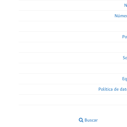
N
Númer
Po
So
Eq
Política de da
Buscar