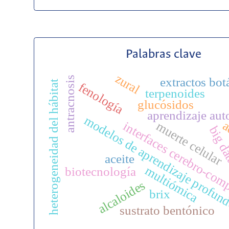
Palabras clave
zural
antracnosis
extractos bot
heterogeneidad del hábitat
fenología
terpenoides
glucósidos
aprendizaje aut
modelos de aprendizaje profun
a
muerte celular
interfaces cerebro-co
big d
aceite
multiómica
biotecnología
alcaloides
brix
sustrato bentónico