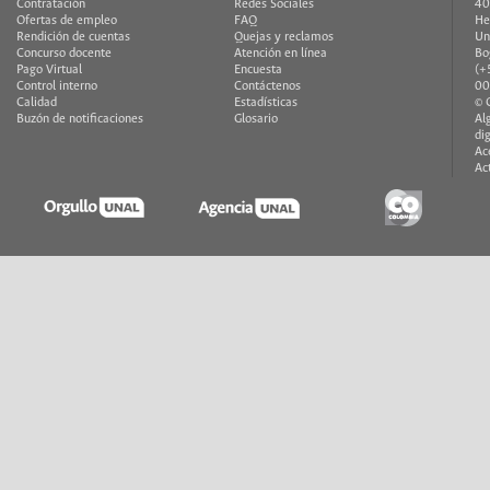
Contratación
Redes Sociales
40
Ofertas de empleo
FAQ
He
Rendición de cuentas
Quejas y reclamos
Un
Concurso docente
Atención en línea
Bo
Pago Virtual
Encuesta
(+
Control interno
Contáctenos
00
Calidad
Estadísticas
© 
Buzón de notificaciones
Glosario
Al
di
Ac
Ac