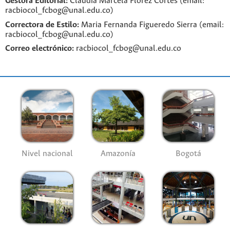
Gestora Editorial:
Claudia Marcela Florez Cortes (email:
racbiocol_fcbog@unal.edu.co)
Correctora de Estilo:
Maria Fernanda Figueredo Sierra (email:
racbiocol_fcbog@unal.edu.co)
Correo electrónico:
racbiocol_fcbog@unal.edu.co
Nivel nacional
Amazonía
Bogotá