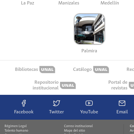
La Paz
Manizales
Medellín
Palmira
Bibliotecas
Catálogo
Rec
Repositorio
Portal de
institucional
revistas
Facebook
Twitter
YouTube
Email
Régimen Legal
Correo institucional
Co
Talento humano
Mapa del sitio
Av