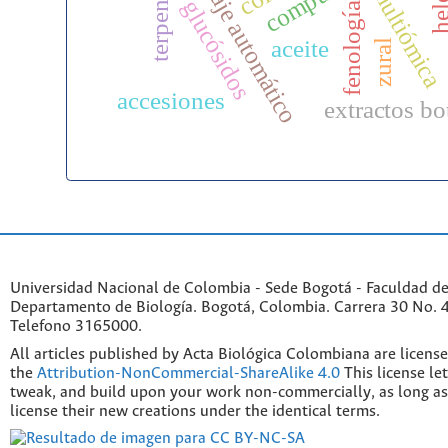
aprendizaje automático
terpenoides
multiómica
glucósidos
fenología
aceite
zural
accesiones
extractos bo
Universidad Nacional de Colombia - Sede Bogotá - Faculdad de
Departamento de Biología. Bogotá, Colombia. Carrera 30 No. 45
Telefono 3165000.
All articles published by Acta Biológica Colombiana are licens
the
Attribution-NonCommercial-ShareAlike 4.0
This license le
tweak, and build upon your work non-commercially, as long as
license their new creations under the identical terms.