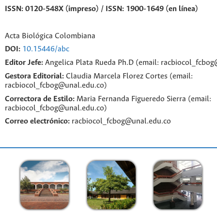
ISSN: 0120-548X (impreso) / ISSN: 1900-1649 (en línea)
Acta Biológica Colombiana
DOI:
10.15446/abc
Editor Jefe:
Angelica Plata Rueda Ph.D (email: racbiocol_fcbo
Gestora Editorial:
Claudia Marcela Florez Cortes (email:
racbiocol_fcbog@unal.edu.co)
Correctora de Estilo:
Maria Fernanda Figueredo Sierra (email:
racbiocol_fcbog@unal.edu.co)
Correo electrónico:
racbiocol_fcbog@unal.edu.co