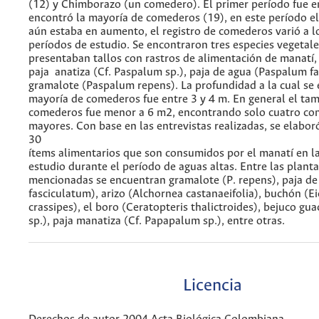
(12) y Chimborazo (un comedero). El primer período fue e
encontró la mayoría de comederos (19), en este período el 
aún estaba en aumento, el registro de comederos varió a lo
períodos de estudio. Se encontraron tres especies vegetal
presentaban tallos con rastros de alimentación de manatí, 
paja anatiza (Cf. Paspalum sp.), paja de agua (Paspalum f
gramalote (Paspalum repens). La profundidad a la cual se 
mayoría de comederos fue entre 3 y 4 m. En general el ta
comederos fue menor a 6 m2, encontrando solo cuatro co
mayores. Con base en las entrevistas realizadas, se elabor
30
ítems alimentarios que son consumidos por el manatí en l
estudio durante el período de aguas altas. Entre las plant
mencionadas se encuentran gramalote (P. repens), paja de
fasciculatum), arizo (Alchornea castanaeifolia), buchón (E
crassipes), el boro (Ceratopteris thalictroides), bejuco gu
sp.), paja manatiza (Cf. Papapalum sp.), entre otras.
Licencia