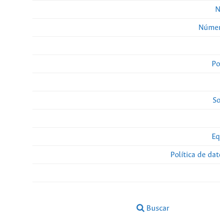
N
Númer
Po
So
Eq
Política de da
Buscar