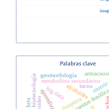
Googl
Palabras clave
antracnos
muerte 
geomorfología
biotecnología
metabolitos secundarios
alcaloides
tacna
big data
compuestos fenólic
coleoptera
helech
brix