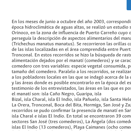
En los meses de junio a octubre del año 2003, correspondi
época hidroclimática de aguas altas, se realizó un estudio s
Orinoco, en la zona de influencia de Puerto Carreño cuyo 
perseguía la descripción de aspectos alimentarios del mana
(Trichechus manatus manatus). Se recorrieron las orillas c
de las islas localizadas en el área comprendida entre Puer
Tronconal. En estos recorridos se hizo la búsqueda de rast
alimentación dejados por el manatí (comederos) y se carac
comedero con tres variables: especie vegetal consumida, 
tamaño del comedero. Paralelo a los recorridos, se realiza
a los pobladores locales en las que se indagó acerca de la 
y las áreas donde es posible encontrarlo en la época del e
testimonio de los entrevistados, las áreas en las que es po
el manatí son: isla Caño Negro, Guaripa, isla
Bizal, isla Charal, isla El Indio, isla Pañuelo, isla Santa He
La Orera, Tronconal, Boca del Bita, Hormiga, San José y Zaz
recorridos se pudo confirmar la presencia de manatí en San 
isla Charal e islas El Indio. En total se encontraron 39 co
sectores San José (tres comederos), La Ángela (dos comede
islas El Indio (13 comederos), Playa Caimanes (ocho come