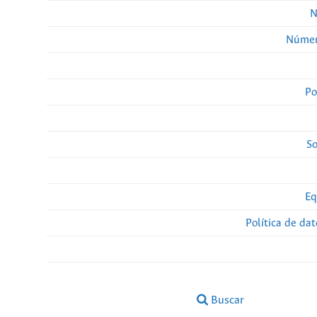
N
Númer
Po
So
Eq
Política de da
Buscar