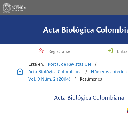
Acta Biológica Colombi
Registrarse
Entra
Está en:
Portal de Revistas UN
/
Acta Biológica Colombiana
/
Números anterior
Vol. 9 Núm. 2 (2004)
/
Resúmenes
Acta Biológica Colombiana