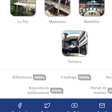
La Paz
Manizales
Medellín
Palmira
Bibliotecas
Catálogo
Rec
Repositorio
Portal de
institucional
revistas