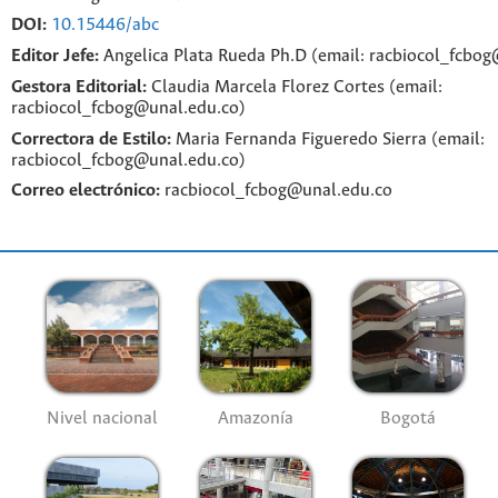
DOI:
10.15446/abc
Editor Jefe:
Angelica Plata Rueda Ph.D (email: racbiocol_fcbo
Gestora Editorial:
Claudia Marcela Florez Cortes (email:
racbiocol_fcbog@unal.edu.co)
Correctora de Estilo:
Maria Fernanda Figueredo Sierra (email:
racbiocol_fcbog@unal.edu.co)
Correo electrónico:
racbiocol_fcbog@unal.edu.co
Nivel nacional
Amazonía
Bogotá