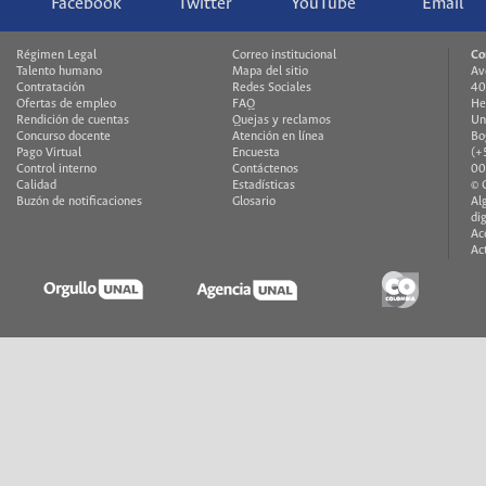
Facebook
Twitter
YouTube
Email
Régimen Legal
Correo institucional
Co
Talento humano
Mapa del sitio
Av
Contratación
Redes Sociales
40
Ofertas de empleo
FAQ
He
Rendición de cuentas
Quejas y reclamos
Un
Concurso docente
Atención en línea
Bo
Pago Virtual
Encuesta
(+
Control interno
Contáctenos
00
Calidad
Estadísticas
© 
Buzón de notificaciones
Glosario
Al
di
Ac
Ac