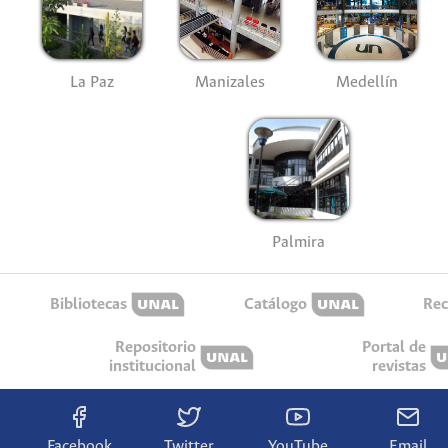
La Paz
Manizales
Medellín
Palmira
Bibliotecas
Catálogo
Rec
Repositorio
Portal de
institucional
revistas
Facebook
Twitter
YouTube
Email