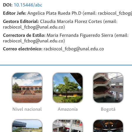
DOI:
10.15446/abc
Editor Jefe:
Angelica Plata Rueda Ph.D (email: racbiocol_fcbo
Gestora Editorial:
Claudia Marcela Florez Cortes (email:
racbiocol_fcbog@unal.edu.co)
Correctora de Estilo:
Maria Fernanda Figueredo Sierra (email:
racbiocol_fcbog@unal.edu.co)
Correo electrónico:
racbiocol_fcbog@unal.edu.co
Nivel nacional
Amazonía
Bogotá