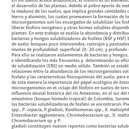
En los suelos ácidos amazónicos, el fósforo es un elemento
el desarrollo de las plantas, debido al pobre aporte de mat
la madurez de los suelos, que implica grandes cantidades 
hierro y aluminio, los cuales promueven la formación de lo
microorganismos son los encargados de solubilizar los fos
liberar fósforo inorgánico y otras formas solubles disponib
plantas. En este trabajo se evalúa la abundancia y distribu
bacterias y hongos solubilizadores de fosfato (BSF y HSF) 
de suelo: bosques poco intervenidos, rastrojos y pastizale
niveles de profundidad: superficial (0- 20 cm), y profundo
Para ello se realizaron aislamientos de bacterias y hongos
e identificando los más frecuentes y determinando su efici
de solubilización (ERS) en medio sólido. También se estab
relaciones entre la abundancia de los microorganismos sol
fosfato y las características fisicoquímicas del suelo, para 
de esta manera la importancia del papel ecológico de ésto
microorganismos en el ciclaje del fósforo en suelos de ter
influencia aluvial histórica del río Amazonas, en el sur del
amazónico (bosque húmedo tropical) de Colombia, Suramé
las bacterias solubilizadoras de fosfato se encontraron: 
spp., P. cepacia, P.gladioli, Xanthomonas spp., X. maltophil
Enterobacter agglomerans, Chromobacterium sp., X. malto
Chromobacerium sp. y P.
gladioli constituyen nuevos reportes como bacterias solub