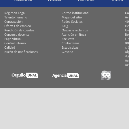
Régimen Legal
Correo institucional
Co
Talento humano
Mapa del sitio
Av
Contratación
Redes Sociales
40
Ofertas de empleo
FAQ
He
Rendición de cuentas
Quejas y reclamos
Un
Concurso docente
Atención en línea
Bo
Pago Virtual
Encuesta
(+
Control interno
Contáctenos
00
Calidad
Estadísticas
© 
Buzón de notificaciones
Glosario
Al
di
Ac
Ac