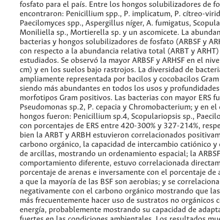
fosfato para el país. Entre los hongos solubilizadores de fo
encontraron: Penicillium spp., P. implicatum, P. cítreo-viri
Paecilomyces spp., Aspergillus níger, A. fumigatus, Scopular
Moniliella sp., Mortierella sp. y un ascomicete. La abundan
bacterias y hongos solubilizadores de fosfato (ARBSF y AR
con respecto a la abundancia relativa total (ARBT y ARHT)
estudiados. Se observó la mayor ARBSF y ARHSF en el nive
cm) y en los suelos bajo rastrojos. La diversidad de bacter
ampliamente representada por bacilos y cocobacilos Gram
siendo más abundantes en todos los usos y profundidades
morfotipos Gram positivos. Las bacterias con mayor ERS f
Pseudomonas sp.2, P. cepacia y Chromobacterium; y en el 
hongos fueron: Penicillium sp.4, Scopulariopsis sp., Paecil
con porcentajes de ERS entre 420-300% y 327-214%, respe
bien la ARBT y ARBH estuvieron correlacionados positivam
carbono orgánico, la capacidad de intercambio catiónico y 
de arcillas, mostrando un ordenamiento espacial; la ARBS
comportamiento diferente, estuvo correlacionada directam
porcentaje de arenas e inversamente con el porcentaje de a
a que la mayoría de las BSF son aerobias; y se correlacion
negativamente con el carbono orgánico mostrando que la
más frecuentemente hacer uso de sustratos no orgánicos 
energía, probablemente mostrando su capacidad de adapt
fuertes en las condiciones ambientales. Los resultados mu