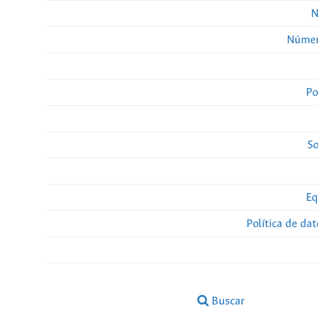
N
Númer
Po
So
Eq
Política de da
Buscar