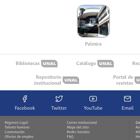
Palmira
Bibliotecas
Catálogo
Rec
Repositorio
Portal de
institucional
revistas
Facebook
Twitter
YouTube
Email
Régimen Legal
Correo institucional
Co
Talento humano
Mapa del sitio
Av
Contratación
Redes Sociales
40
Ofertas de empleo
FAQ
He