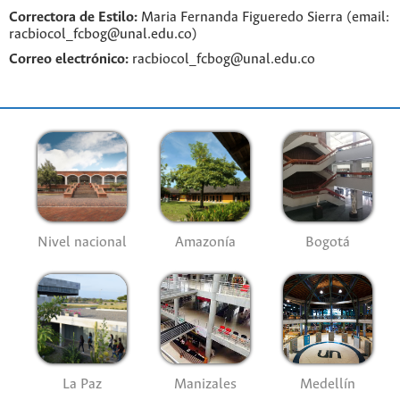
Correctora de Estilo:
Maria Fernanda Figueredo Sierra (email:
racbiocol_fcbog@unal.edu.co)
Correo electrónico:
racbiocol_fcbog@unal.edu.co
Nivel nacional
Amazonía
Bogotá
La Paz
Manizales
Medellín