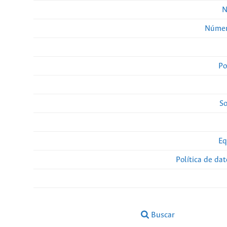
N
Númer
Po
So
Eq
Política de da
Buscar