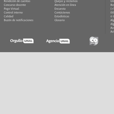
Rendición de cuentas
Quejas y reclamos
Un
Concurso docente
Atención en línea
Bo
Pago Virtual
Encuesta
(+
Control interno
Contáctenos
00
Calidad
Estadísticas
© 
Buzón de notificaciones
Glosario
Al
di
Ac
Ac