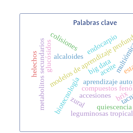
Palabras clave
colisiones
modelos de aprendizaje profun
endocarpio
metabolitos secundarios
glucósidos
multiómi
helechos
est
alcaloides
big data
aceite
biotecnología
aprendizaje aut
compuestos fenó
brix
tac
accesiones
zural
quiescencia
leguminosas tropical