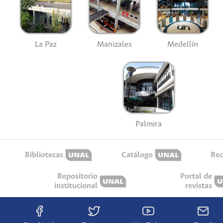
La Paz
Manizales
Medellín
Palmira
Bibliotecas
Catálogo
Rec
Repositorio
Portal de
institucional
revistas