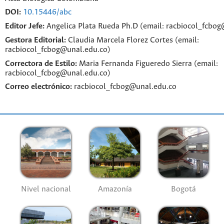
DOI:
10.15446/abc
Editor Jefe:
Angelica Plata Rueda Ph.D (email: racbiocol_fcbo
Gestora Editorial:
Claudia Marcela Florez Cortes (email:
racbiocol_fcbog@unal.edu.co)
Correctora de Estilo:
Maria Fernanda Figueredo Sierra (email:
racbiocol_fcbog@unal.edu.co)
Correo electrónico:
racbiocol_fcbog@unal.edu.co
Nivel nacional
Amazonía
Bogotá