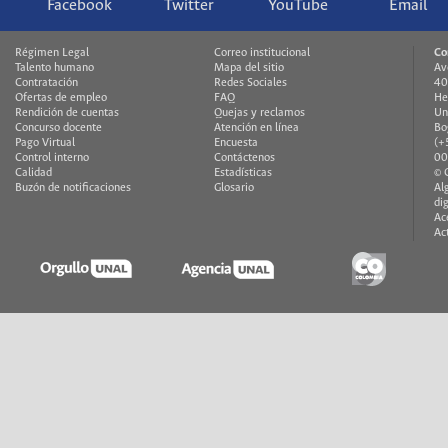
Facebook
Twitter
YouTube
Email
Régimen Legal
Correo institucional
Co
Talento humano
Mapa del sitio
Av
Contratación
Redes Sociales
40
Ofertas de empleo
FAQ
He
Rendición de cuentas
Quejas y reclamos
Un
Concurso docente
Atención en línea
Bo
Pago Virtual
Encuesta
(+
Control interno
Contáctenos
00
Calidad
Estadísticas
© 
Buzón de notificaciones
Glosario
Al
di
Ac
Ac