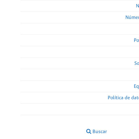
N
Númer
Po
So
Eq
Política de da
Buscar