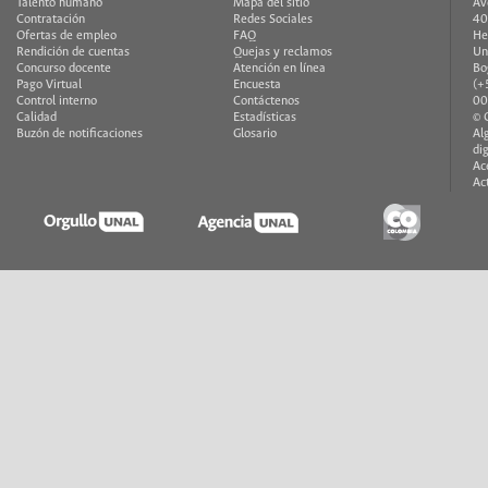
Talento humano
Mapa del sitio
Av
Contratación
Redes Sociales
40
Ofertas de empleo
FAQ
He
Rendición de cuentas
Quejas y reclamos
Un
Concurso docente
Atención en línea
Bo
Pago Virtual
Encuesta
(+
Control interno
Contáctenos
00
Calidad
Estadísticas
© 
Buzón de notificaciones
Glosario
Al
di
Ac
Ac