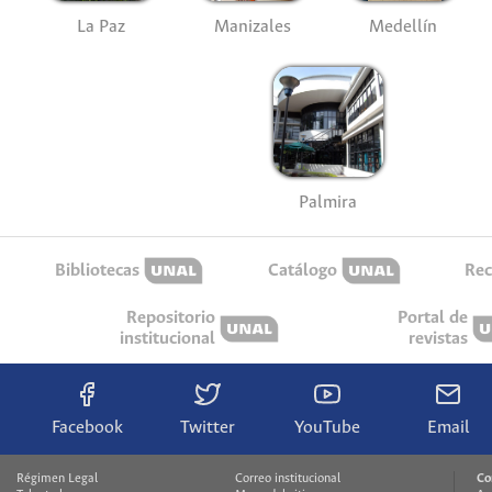
La Paz
Manizales
Medellín
Palmira
Bibliotecas
Catálogo
Rec
Repositorio
Portal de
institucional
revistas
Facebook
Twitter
YouTube
Email
Régimen Legal
Correo institucional
Co