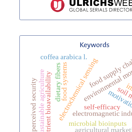
Keywords
coffea arabica l.
food supply ch
electrochemical sensing
environmental mo
food systems
dietary fibers
sustainable agriculture
nutrient bioavailability
perceived security
in
soil 
motivat
self-efficacy
electromagnetic ind
microbial bioinputs
agricultural market