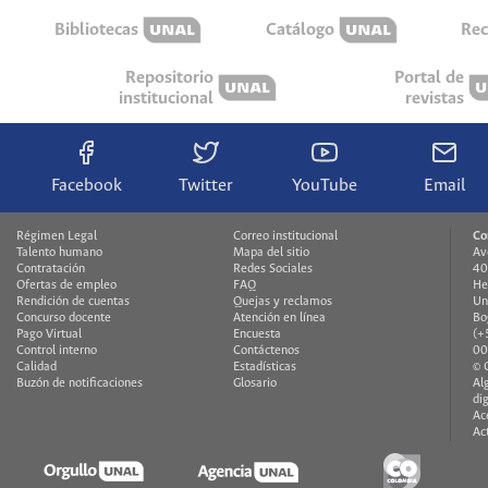
Bibliotecas
Catálogo
Rec
Repositorio
Portal de
institucional
revistas
Facebook
Twitter
YouTube
Email
Régimen Legal
Correo institucional
Co
Talento humano
Mapa del sitio
Av
Contratación
Redes Sociales
40
Ofertas de empleo
FAQ
He
Rendición de cuentas
Quejas y reclamos
Un
Concurso docente
Atención en línea
Bo
Pago Virtual
Encuesta
(+
Control interno
Contáctenos
00
Calidad
Estadísticas
© 
Buzón de notificaciones
Glosario
Al
di
Ac
Ac