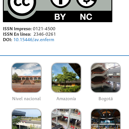
ISSN Impreso:
0121-4500
ISSN En línea:
2346-0261
DOI:
10.15446/av.enferm
Nivel nacional
Amazonía
Bogotá