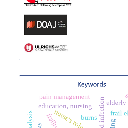
Keywords
s
pain management
wound infection
elderly
education, nursing
nurse's role
frail 
frailty
burns