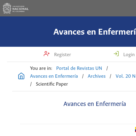
Avances en Enfermerí
Register
Login
You are in:
Portal de Revistas UN
/
Avances en Enfermería
/
Archives
/
Vol. 20 N
/
Scientific Paper
Avances en Enfermería