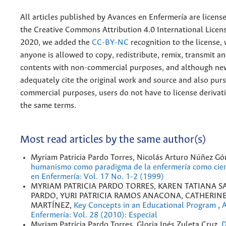
All articles published by Avances en Enfermería are licens
the
Creative
Commons Attribution 4.0 International Licens
2020, we added the
CC-BY-NC
recognition to the license
anyone is allowed to copy, redistribute, remix, transmit a
contents with non-commercial purposes, and although n
adequately cite the original work and source and also pur
commercial purposes, users do not have to license derivat
the same terms.
Most read articles by the same author(s)
Myriam Patricia Pardo Torres, Nicolás Arturo Núñez G
humanismo como paradigma de la enfermería como cie
en Enfermería: Vol. 17 No. 1-2 (1999)
MYRIAM PATRICIA PARDO TORRES, KAREN TATIANA 
PARDO, YURI PATRICIA RAMOS ANACONA, CATHERIN
MARTÍNEZ,
Key Concepts in an Educational Program
,
A
Enfermería: Vol. 28 (2010): Especial
Myriam Patricia Pardo Torres, Gloria Inés Zuleta Cruz,
D