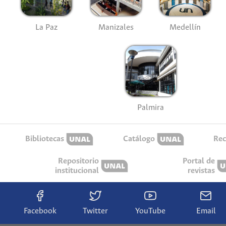
La Paz
Manizales
Medellín
Palmira
Bibliotecas
Catálogo
Rec
Repositorio
Portal de
institucional
revistas
Facebook
Twitter
YouTube
Email