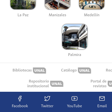
La Paz
Manizales
Medellín
Palmira
Bibliotecas
Catálogo
Rec
Repositorio
Portal de
institucional
revistas
Facebook
Twitter
YouTube
Email