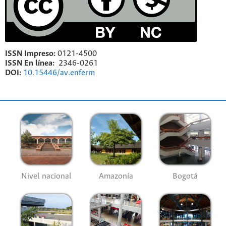
ISSN Impreso:
0121-4500
ISSN En línea:
2346-0261
DOI:
10.15446/av.enferm
Nivel nacional
Amazonía
Bogotá