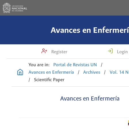
Avances en Enfermerí
Register
Login
You are in:
Portal de Revistas UN
/
Avances en Enfermería
/
Archives
/
Vol. 14 N
/
Scientific Paper
Avances en Enfermería