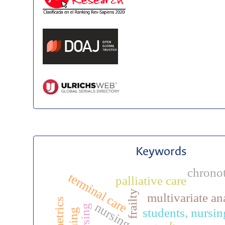
Keywords
chrono
terminal care
palliative care
frailty
multivariate an
nursing
students, nursin