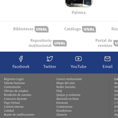
Palmira
Bibliotecas
Catálogo
Rec
Repositorio
Portal de
institucional
revistas
Facebook
Twitter
YouTube
Email
Régimen Legal
Correo institucional
Co
Talento humano
Mapa del sitio
Av
Contratación
Redes Sociales
40
Ofertas de empleo
FAQ
He
Rendición de cuentas
Quejas y reclamos
Un
Concurso docente
Atención en línea
Bo
Pago Virtual
Encuesta
(+
Control interno
Contáctenos
00
Calidad
Estadísticas
© 
Buzón de notificaciones
Glosario
Al