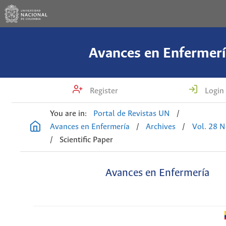
Avances en Enfermerí
Register
Login
You are in:
Portal de Revistas UN
/
Avances en Enfermería
/
Archives
/
Vol. 28 N
/
Scientific Paper
Avances en Enfermería