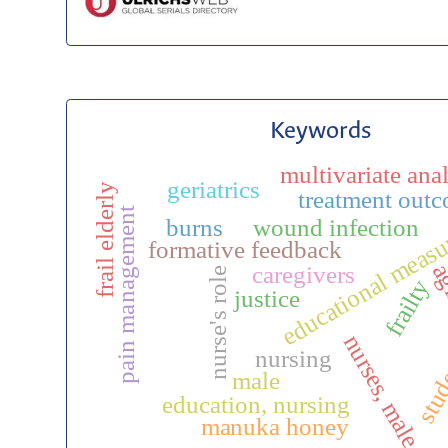
Keywords
multivariate ana
geriatrics
frail elderly
treatment out
educational meas
pain management
burns
wound infection
formative feedback
a
caregivers
stude
nurse's role
frailty
justice
nurses, male
nursing
male
education, nursing
manuka honey