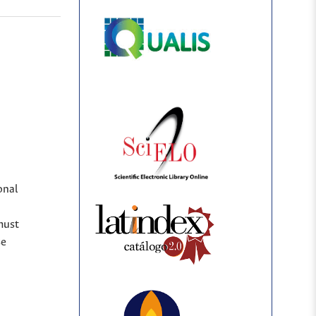
onal
must
se