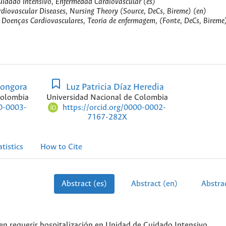
idado Intensivo, Enfermedad Cardiovascular (es)
rdiovascular Diseases, Nursing Theory (Source, DeCs, Bireme) (en)
, Doenças Cardiovasculares, Teoria de enfermagem, (Fonte, DeCs, Bireme
Gongora
Luz Patricia Díaz Heredia
Colombia
Universidad Nacional de Colombia
00-0003-
https://orcid.org/0000-0002-
7167-282X
atistics
How to Cite
Abstract (es)
Abstract (en)
Abstrac
n requerir hospitalización en Unidad de Cuidado Intensivo