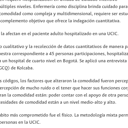
ltiples niveles. Enfermería como disciplina brinda cuidado para
 comodidad como compleja y multidimensional, requiere ser estu
 complemento objetivo que ofrece la indagación cuantitativa.
 la afectan en el paciente adulto hospitalizado en una UCIC.
 cualitativo y la recolección de datos cuantitativos de manera p
uestra correspondiente a 45 personas participaciones, hospitaliz
un hospital de cuarto nivel en Bogotá. Se aplicó una entrevista
GCQ) de Kolcaba.
éis códigos, los factores que alteraron la comodidad fueron perce
 percepción de mucho ruido o el tener que hacer sus funciones co
ran la comodidad están: poder contar con el apoyo de otra perso
cesidades de comodidad están a un nivel medio-alto y alto.
mbito más comprometido fue el físico. La metodología mixta perm
personas en la UCIC.