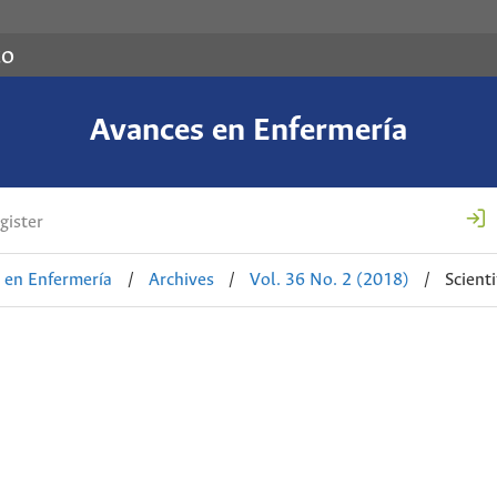
co
Avances en Enfermería
gister
 en Enfermería
/
Archives
/
Vol. 36 No. 2 (2018)
/
Scienti