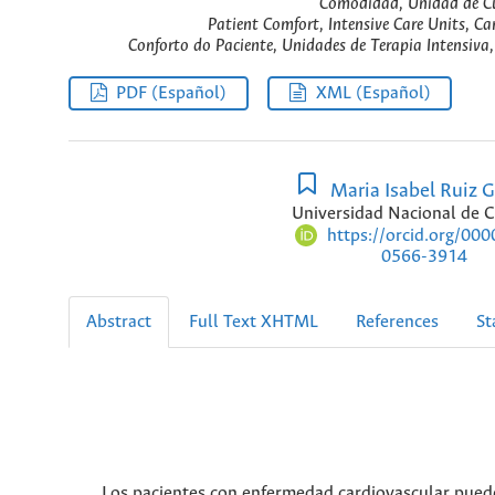
Comodidad, Unidad de Cu
Patient Comfort, Intensive Care Units, Ca
Conforto do Paciente, Unidades de Terapia Intensiva
PDF (Español)
XML (Español)
Maria Isabel Ruiz 
Universidad Nacional de 
https://orcid.org/00
0566-3914
Abstract
Full Text XHTML
References
St
Los pacientes con enfermedad cardiovascular puede