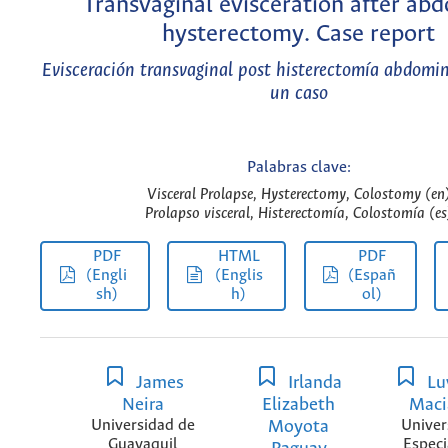
Transvaginal evisceration after ab
hysterectomy. Case report
Evisceración transvaginal post histerectomía abdomin
un caso
Palabras clave:
Visceral Prolapse, Hysterectomy, Colostomy (en
Prolapso visceral, Histerectomía, Colostomía (es
PDF
HTML
PDF
(Engli
(Englis
(Españ
sh)
h)
ol)
James
Irlanda
Luv
Neira
Elizabeth
Maci
Universidad de
Moyota
Univer
Guayaquil
Especi