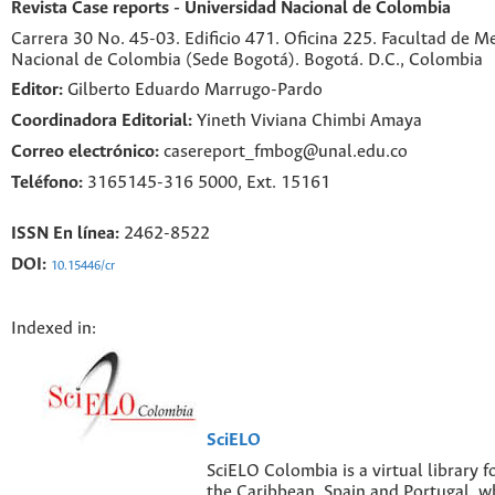
Revista Case reports - Universidad Nacional de Colombia
Carrera 30 No. 45-03. Edificio 471. Oficina 225. Facultad de M
Nacional de Colombia (Sede Bogotá). Bogotá. D.C., Colombia
Editor:
Gilberto Eduardo Marrugo-Pardo
Coordinadora Editorial:
Yineth Viviana Chimbi Amaya
Correo electrónico:
casereport_fmbog@unal.edu.co
Teléfono:
3165145-316 5000, Ext. 15161
ISSN En línea:
2462-8522
DOI:
10.15446/cr
Indexed in:
SciELO
SciELO Colombia is a virtual library f
the Caribbean, Spain and Portugal, w