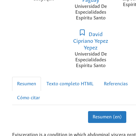
Paguay
Espíri
Universidad De
Especialidades
Espíritu Santo
David
Cipriano Yepez
Yepez
Universidad De
Especialidades
Espíritu Santo
Resumen
Texto completo HTML
Referencias
Cómo citar
Resumen (en)
Evisceration is a condition in which abdominal viscera pr