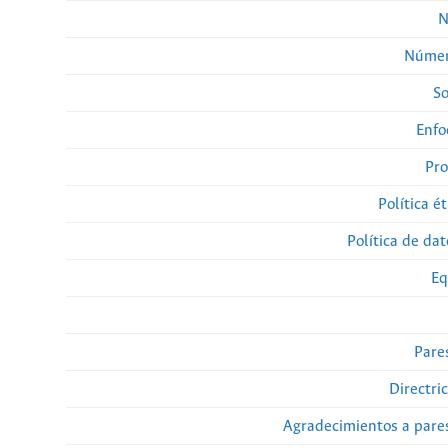
N
Númer
So
Enfo
Pro
Política ét
Política de da
Eq
Pare
Directri
Agradecimientos a pare