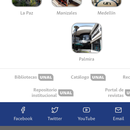
La Paz
Manizales
Medellín
Palmira
Bibliotecas
Catálogo
Rec
Repositorio
Portal de
institucional
revistas
Facebook
Twitter
YouTube
Email