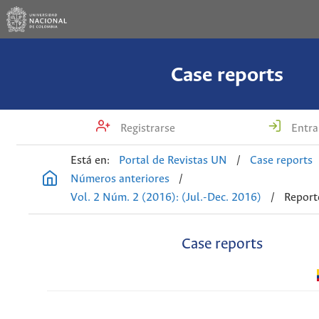
Case reports
Registrarse
Entra
Está en:
Portal de Revistas UN
/
Case reports
Números anteriores
/
Vol. 2 Núm. 2 (2016): (Jul.-Dec. 2016)
/
Report
Case reports