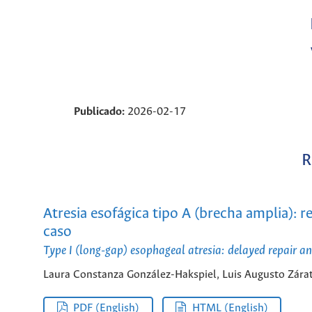
Publicado:
2026-02-17
R
Atresia esofágica tipo A (brecha amplia): 
caso
Type I (long-gap) esophageal atresia: delayed repair a
Laura Constanza González-Hakspiel, Luis Augusto Zára
PDF (English)
HTML (English)