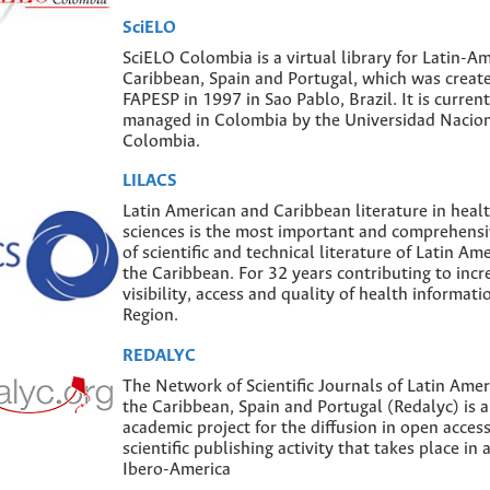
SciELO
SciELO Colombia is a virtual library for Latin-Am
Caribbean, Spain and Portugal, which was creat
FAPESP in 1997 in Sao Pablo, Brazil. It is curren
managed in Colombia by the Universidad Nacion
Colombia.
LILACS
Latin American and Caribbean literature in heal
sciences is the most important and comprehensi
of scientific and technical literature of Latin Am
the Caribbean. For 32 years contributing to incr
visibility, access and quality of health informati
Region.
REDALYC
The Network of Scientific Journals of Latin Amer
the Caribbean, Spain and Portugal (Redalyc) is 
academic project for the diffusion in open access
scientific publishing activity that takes place in
Ibero-America