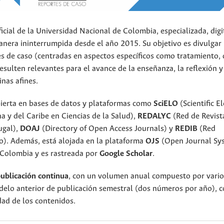
cial de la Universidad Nacional de Colombia, especializada, digi
manera ininterrumpida desde el año 2015. Su objetivo es divulgar
tes de caso (centradas en aspectos específicos como tratamiento, 
resulten relevantes para el avance de la enseñanza, la reflexión y 
inas afines.
ierta en bases de datos y plataformas como
SciELO
(Scientific E
a y del Caribe en Ciencias de la Salud),
REDALYC
(Red de Revist
ugal),
DOAJ
(Directory of Open Access Journals) y
REDIB
(Red
o). Además, está alojada en la plataforma
OJS
(Open Journal Sys
 Colombia y es rastreada por
Google Scholar
.
ublicación continua
, con un volumen anual compuesto por varios
elo anterior de publicación semestral (dos números por año), co
idad de los contenidos.