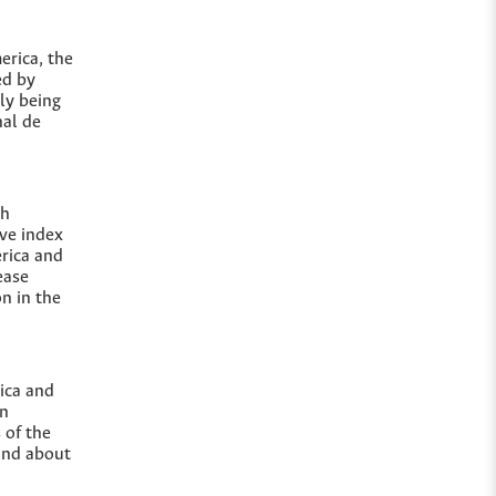
erica, the
ed by
tly being
al de
th
ve index
erica and
ease
on in the
ica and
an
 of the
 and about