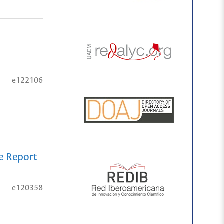
e122106
se Report
e120358