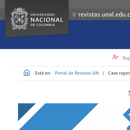
revistas.unal.edu.
Regi
Está en:
Portal de Revistas UN
/
Case repor