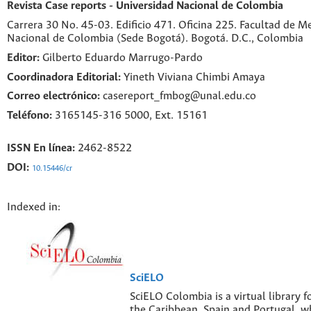
Revista Case reports - Universidad Nacional de Colombia
Carrera 30 No. 45-03. Edificio 471. Oficina 225. Facultad de M
Nacional de Colombia (Sede Bogotá). Bogotá. D.C., Colombia
Editor:
Gilberto Eduardo Marrugo-Pardo
Coordinadora Editorial:
Yineth Viviana Chimbi Amaya
Correo electrónico:
casereport_fmbog@unal.edu.co
Teléfono:
3165145-316 5000, Ext. 15161
ISSN En línea:
2462-8522
DOI:
10.15446/cr
Indexed in:
SciELO
SciELO Colombia is a virtual library f
the Caribbean, Spain and Portugal, w