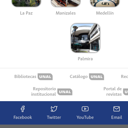
La Paz
Manizales
Medellín
Palmira
Bibliotecas
Catálogo
Rec
Repositorio
Portal de
institucional
revistas
Facebook
Twitter
YouTube
Email