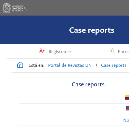
Case reports
Registrarse
Entra
Está en:
Portal de Revistas UN
/
Case reports
Case reports
Nú