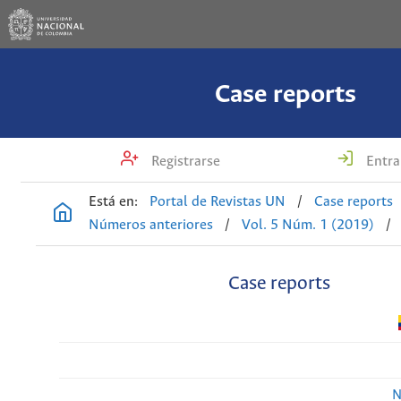
Case reports
Registrarse
Entra
Está en:
Portal de Revistas UN
/
Case reports
Números anteriores
/
Vol. 5 Núm. 1 (2019)
/
Case reports
N