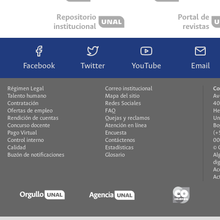
Repositorio
Portal de
institucional
revistas
Facebook
Twitter
YouTube
Email
Régimen Legal
Correo institucional
Co
Talento humano
Mapa del sitio
Av
Contratación
Redes Sociales
40
Ofertas de empleo
FAQ
He
Rendición de cuentas
Quejas y reclamos
Un
Concurso docente
Atención en línea
Bo
Pago Virtual
Encuesta
(+
Control interno
Contáctenos
00
Calidad
Estadísticas
© 
Buzón de notificaciones
Glosario
Al
di
Ac
Ac