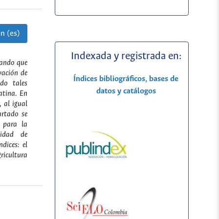
n (es)
Indexada y registrada en:
isando que
vación de
Índices bibliográficos, bases de
do tales
datos y catálogos
atina. En
, al igual
artado se
s para la
alidad de
dices: el
ricultura