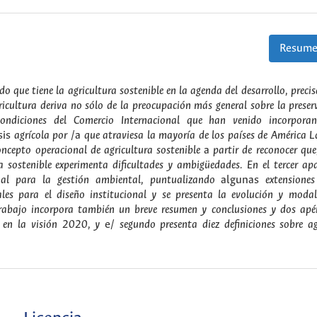
Resume
ado que tiene la agricultura sostenible en la agenda del desarrollo, prec
gricultura deriva no sólo de la preocupación más general sobre la preser
ondiciones del Comercio Internacional que han venido incorporan
isis
agrícola por
/a
que atraviesa la mayoría de los países de América L
ncepto operacional de agricultura sostenible
a
partir de reconocer que
ra sostenible experimenta dificultades y ambigüedades. En el tercer ap
onal para la gestión ambiental, puntualizando
algunas
extensione
erales para el diseño institucional y se presenta la evolución y mod
trabajo incorpora también un breve resumen y conclusiones y dos apén
ra en la visión 2020, y
e/
segundo presenta diez definiciones sobre ag