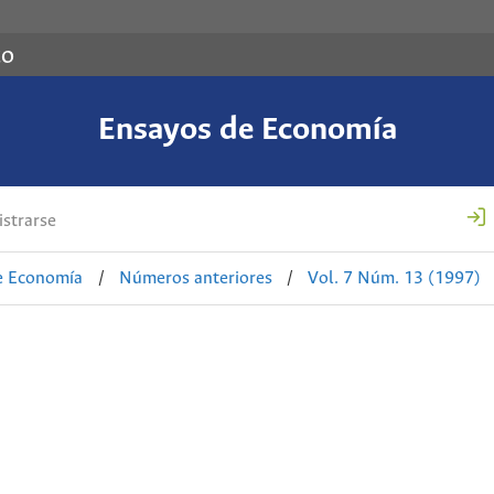
co
Ensayos de Economía
strarse
e Economía
/
Números anteriores
/
Vol. 7 Núm. 13 (1997)