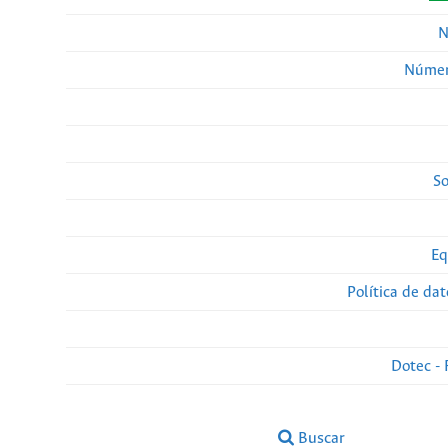
N
Númer
So
Eq
Política de da
Dotec - 
Buscar