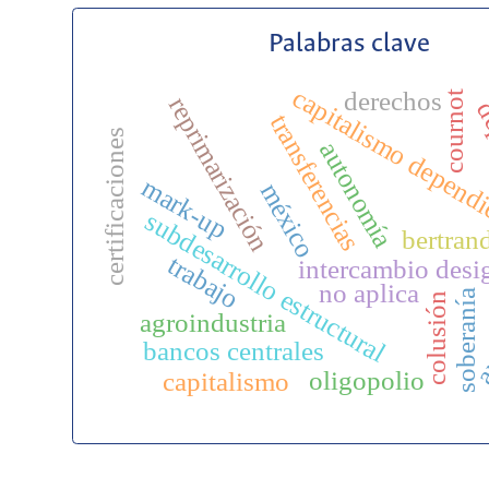
Palabras clave
capitalismo depend
derechos
cournot
reprimarización
de
transferencias
certificaciones
autonomía
mark-up
méxico
subdesarrollo estructural
bertran
trabajo
intercambio desi
no aplica
soberanía
colusión
a
agroindustria
bancos centrales
oligopolio
capitalismo