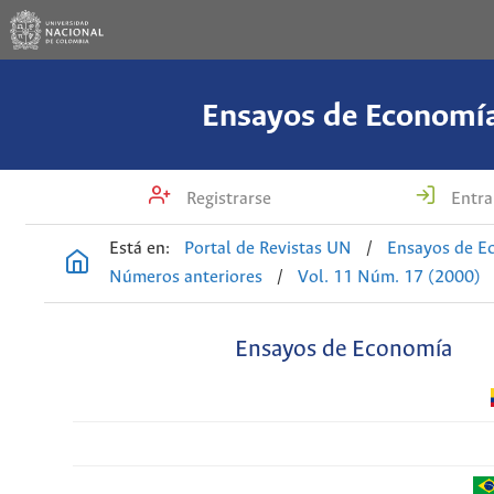
Ensayos de Economí
Registrarse
Entra
Está en:
Portal de Revistas UN
/
Ensayos de E
Números anteriores
/
Vol. 11 Núm. 17 (2000)
Ensayos de Economía