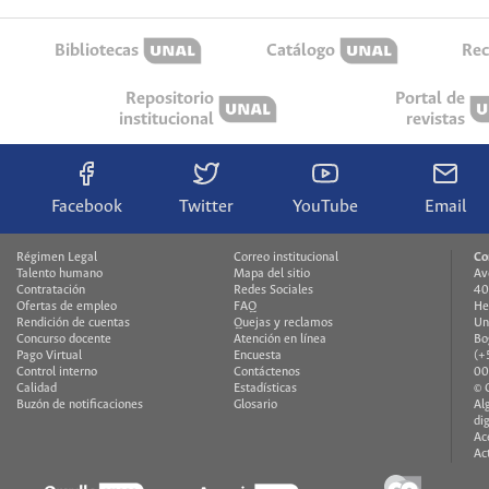
Bibliotecas
Catálogo
Rec
Repositorio
Portal de
institucional
revistas
Facebook
Twitter
YouTube
Email
Régimen Legal
Correo institucional
Co
Talento humano
Mapa del sitio
Av
Contratación
Redes Sociales
40
Ofertas de empleo
FAQ
He
Rendición de cuentas
Quejas y reclamos
Un
Concurso docente
Atención en línea
Bo
Pago Virtual
Encuesta
(+
Control interno
Contáctenos
00
Calidad
Estadísticas
© 
Buzón de notificaciones
Glosario
Al
di
Ac
Ac