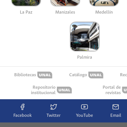
La Paz
Manizales
Medellín
Palmira
Bibliotecas
Catálogo
Rec
Repositorio
Portal de
institucional
revistas
Facebook
Twitter
YouTube
Email