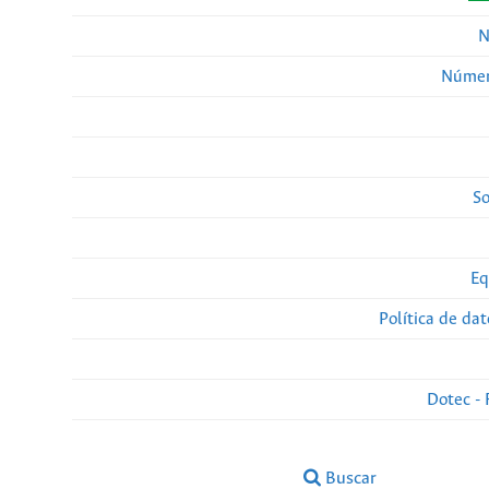
N
Númer
So
Eq
Política de da
Dotec - 
Buscar