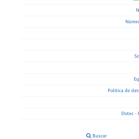
N
Númer
So
Eq
Política de da
Dotec - 
Buscar