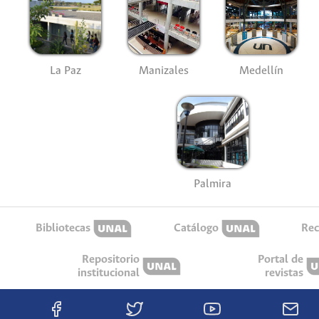
La Paz
Manizales
Medellín
Palmira
Bibliotecas
Catálogo
Rec
Repositorio
Portal de
institucional
revistas