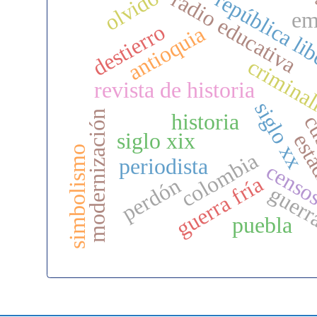
olvido
radio educativa
república li
em
destierro
antioquia
crimina
revista de historia
siglo xx
modernización
historia
c
siglo xix
esta
simbolismo
colombia
periodista
censo
guerra fría
perdón
guer
puebla