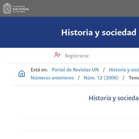
Historia y sociedad
Registrarse
Está en:
Portal de Revistas UN
/
Historia y so
Números anteriores
/
Núm. 12 (2006)
/
Tema
Historia y socied