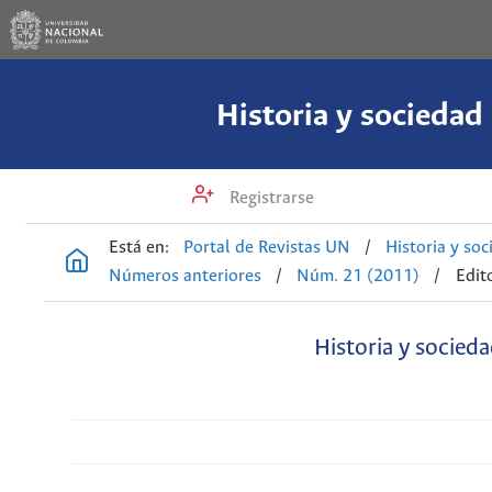
Historia y sociedad
Registrarse
Está en:
Portal de Revistas UN
/
Historia y so
Números anteriores
/
Núm. 21 (2011)
/
Edito
Historia y socied