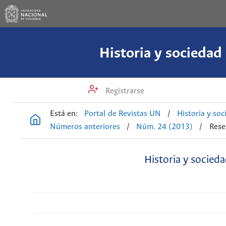
Historia y sociedad
Registrarse
Está en:
Portal de Revistas UN
/
Historia y so
Números anteriores
/
Núm. 24 (2013)
/
Rese
Historia y socied