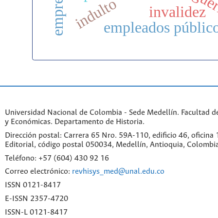
empresario
guer
indulto
invalidez
empleados públic
Universidad Nacional de Colombia - Sede Medellín. Facultad 
y Económicas. Departamento de Historia.
Dirección postal: Carrera 65 Nro. 59A-110, edificio 46, oficina
Editorial, código postal 050034, Medellín, Antioquia, Colombi
Teléfono: +57 (604) 430 92 16
Correo electrónico:
revhisys_med@unal.edu.co
ISSN 0121-8417
E-ISSN 2357-4720
ISSN-L 0121-8417