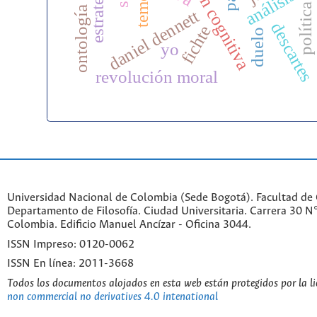
explicación cognitiva
ontología cognitiva
temor
política
daniel dennett
descartes
fichte
duelo
yo
revolución moral
Universidad Nacional de Colombia (Sede Bogotá). Facultad de
Departamento de Filosofía. Ciudad Universitaria. Carrera 30 
Colombia. Edificio Manuel Ancízar - Oficina 3044.
ISSN Impreso: 0120-0062
ISSN En línea: 2011-3668
Todos los documentos alojados en esta web están protegidos por la l
non commercial no derivatives 4.0 intenational