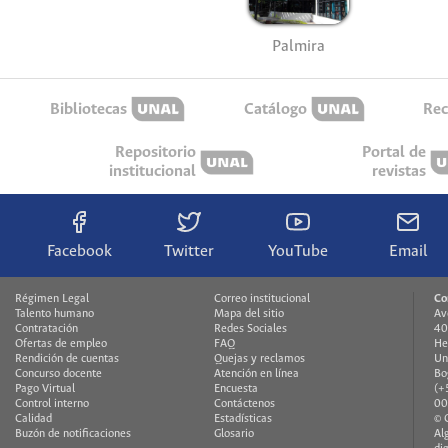
Palmira
Bibliotecas
Catálogo
Rec
Repositorio
Portal de
institucional
revistas
Facebook
Twitter
YouTube
Email
Régimen Legal
Correo institucional
Co
Talento humano
Mapa del sitio
Av
Contratación
Redes Sociales
40
Ofertas de empleo
FAQ
He
Rendición de cuentas
Quejas y reclamos
Un
Concurso docente
Atención en línea
Bo
Pago Virtual
Encuesta
(+
Control interno
Contáctenos
00
Calidad
Estadísticas
© 
Buzón de notificaciones
Glosario
Al