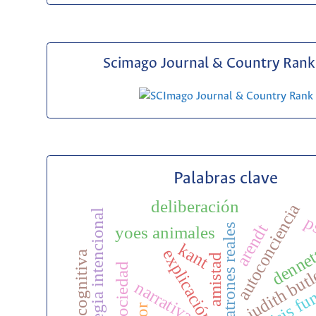
Scimago Journal & Country Rank 
Palabras clave
deliberación
autoconciencia
estrategia intencional
p
arendt
patrones reales
yoes animales
kant
dennet
amistad
sociedad
judith but
análisis fu
narrativa