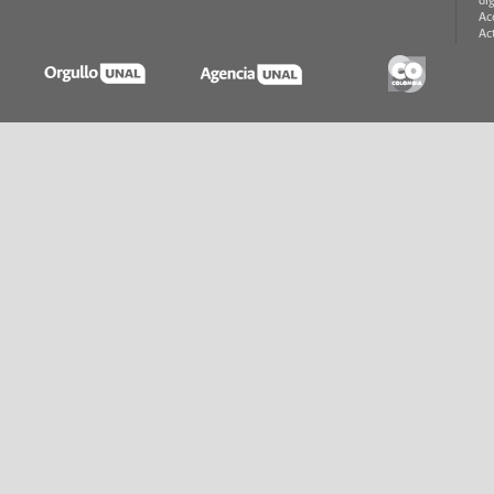
di
Ac
Ac