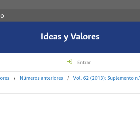
co
Ideas y Valores
Entrar
lores
/
Números anteriores
/
Vol. 62 (2013): Suplemento n.° 