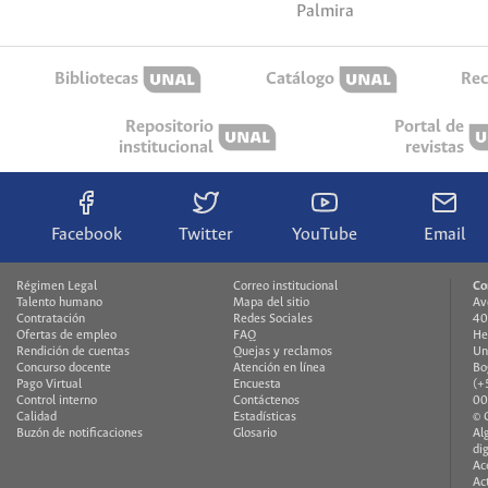
Palmira
Bibliotecas
Catálogo
Rec
Repositorio
Portal de
institucional
revistas
Facebook
Twitter
YouTube
Email
Régimen Legal
Correo institucional
Co
Talento humano
Mapa del sitio
Av
Contratación
Redes Sociales
40
Ofertas de empleo
FAQ
He
Rendición de cuentas
Quejas y reclamos
Un
Concurso docente
Atención en línea
Bo
Pago Virtual
Encuesta
(+
Control interno
Contáctenos
00
Calidad
Estadísticas
© 
Buzón de notificaciones
Glosario
Al
di
Ac
Ac