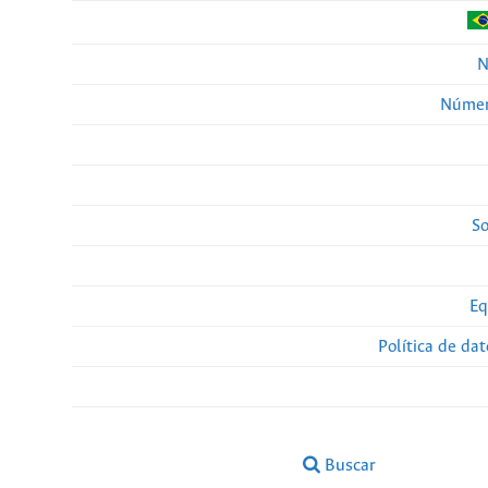
N
Númer
So
Eq
Política de da
Buscar