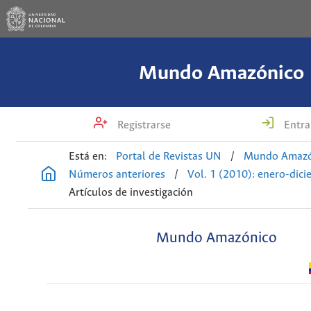
Mundo Amazónico
Registrarse
Entra
Está en:
Portal de Revistas UN
/
Mundo Amazó
Números anteriores
/
Vol. 1 (2010): enero-dic
Artículos de investigación
Mundo Amazónico