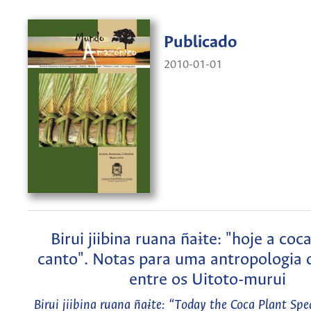
Publicado
2010-01-01
Birui jiibina ruana ñaɨte: "hoje a coca
canto". Notas para uma antropologia 
entre os Uitoto-murui
Birui jiibina ruana ñaɨte: “Today the Coca Plant Spe