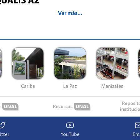
Ver más...
Caribe
La Paz
Manizales
Reposit
o
Recursos
instituci
itter
YouTube
Ema