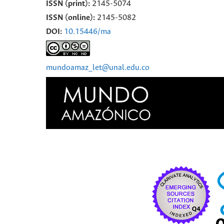
ISSN (print):
2145-5074
ISSN (online):
2145-5082
DOI:
10.15446/ma
mundoamaz_let@unal.edu.co