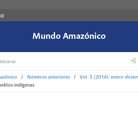
co
Mundo Amazónico
strarse
azónico
/
Números anteriores
/
Vol. 5 (2014): enero-dicie
ueblos indígenas