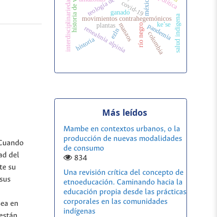
historia de vida
méxico
interdisciplinariedad
covid-19
.
ganado
salud indigena
movimientos contrahegemónicos
ke’se
manaos
plantas
pandemia
río negro
renealmia alpinia
ezln
colombia
historia
Más leídos
Mambe en contextos urbanos, o la
producción de nuevas modalidades
 Cuando
de consumo
ad del
834
te su
Una revisión crítica del concepto de
 sus
etnoeducación. Caminando hacia la
educación propia desde las prácticas
corporales en las comunidades
sea en
indígenas
 están