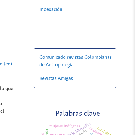
Indexación
Comunicado revistas Colombianas
n (en)
de Antropología
Revistas Amigas
 lo que
a
 el
Palabras clave
teología de la liberación
mujeres indígenas
ruralidad
cosmopolítica
sueño
amazonas