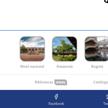
Nivel nacional
Amazonía
Bogotá
Bibliotecas
Catálog
Facebook
Tw