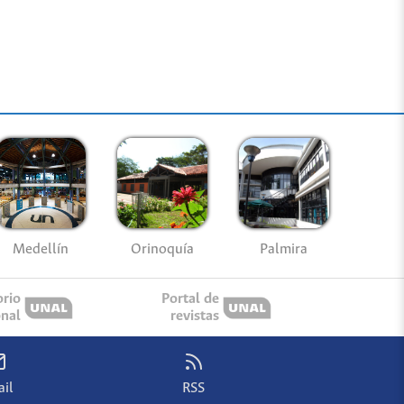
Medellín
Palmira
Orinoquía
orio
Portal de
onal
revistas
il
RSS