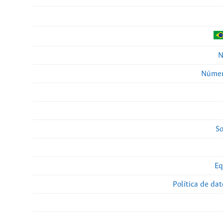
N
Númer
So
Eq
Política de da