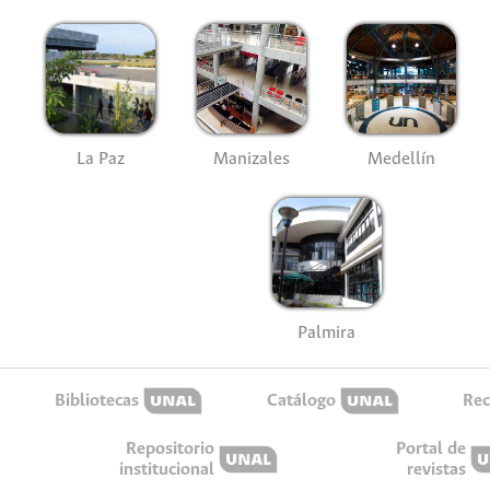
La Paz
Manizales
Medellín
Palmira
Bibliotecas
Catálogo
Rec
Repositorio
Portal de
institucional
revistas