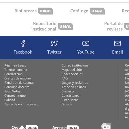
Bibliotecas
Catálogo
Rec
Repositorio
Portal de
institucional
revistas
Facebook
Twitter
YouTube
Email
Régimen Legal
Correo institucional
Co
Talento humano
Mapa del sitio
Av
Contratación
Redes Sociales
40
Ofertas de empleo
FAQ
He
Rendición de cuentas
Quejas y reclamos
Un
Concurso docente
Atención en línea
Bo
Pago Virtual
Encuesta
(+
Control interno
Contáctenos
00
Calidad
Estadísticas
© 
Buzón de notificaciones
Glosario
Al
di
Ac
Ac