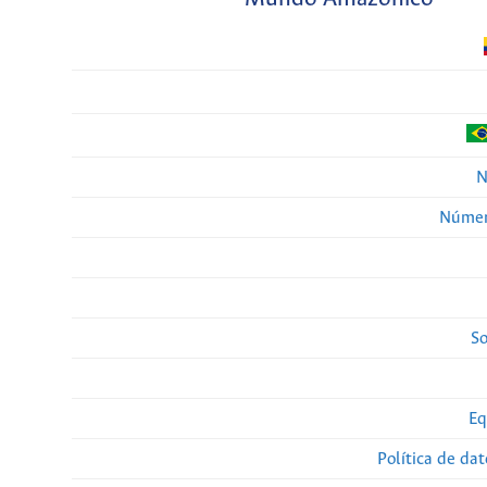
N
Númer
So
Eq
Política de da