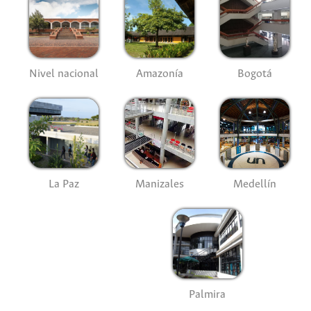
Nivel nacional
Amazonía
Bogotá
La Paz
Manizales
Medellín
Palmira