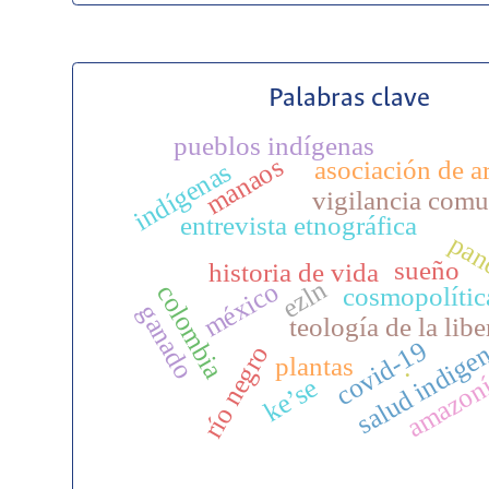
Palabras clave
pueblos indígenas
manaos
asociación de a
indígenas
vigilancia comu
entrevista etnográfica
pan
sueño
historia de vida
ezln
méxico
colombia
cosmopolític
ganado
teología de la lib
salud indige
covid-19
río negro
plantas
.
amazon
ke’se