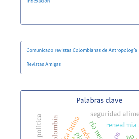
Indexación
Comunicado revistas Colombianas de Antropología
Revistas Amigas
Palabras clave
seguridad alime
america latina
colombia
río negro
renealmia 
méxico