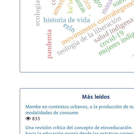
ecologia politica
movimientos contrahegem
manaos
plantas
sueño
ke’se
.
teología de la liberación
salud indigen
historia de vida
ezln
mujeres indí
covid-19
a
pandemia
Más leídos
Mambe en contextos urbanos, o la producción de n
modalidades de consumo
835
Una revisión crítica del concepto de etnoeducación
hacia la educación propia desde las prácticas corpor