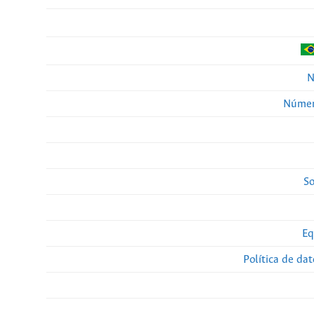
N
Númer
So
Eq
Política de da