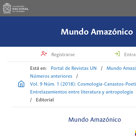
Mundo Amazónico
Registrarse
Entra
Está en:
Portal de Revistas UN
/
Mundo Amazó
Números anteriores
/
Vol. 9 Núm. 1 (2018): Cosmologia-Canastos-Poeti
Entrelazamientos entre literatura y antropología
/
Editorial
Mundo Amazónico