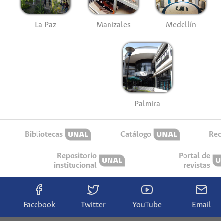
La Paz
Manizales
Medellín
Palmira
Bibliotecas
Catálogo
Rec
Repositorio
Portal de
institucional
revistas
Facebook
Twitter
YouTube
Email