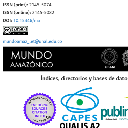
ISSN (print):
2145-5074
ISSN (online):
2145-5082
DOI:
10.15446/ma
mundoamaz_let@unal.edu.co
Índices, directorios y bases de dato