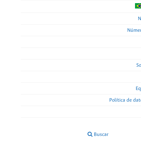
N
Númer
So
Eq
Política de da
Buscar