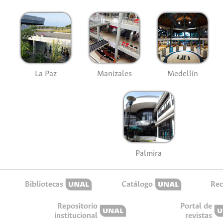
La Paz
Manizales
Medellín
Palmira
Bibliotecas
Catálogo
Rec
Repositorio
Portal de
institucional
revistas