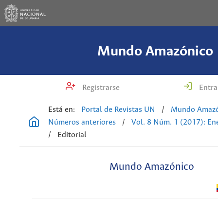
Mundo Amazónico
Registrarse
Entra
Está en:
Portal de Revistas UN
/
Mundo Amazó
Números anteriores
/
Vol. 8 Núm. 1 (2017): En
/
Editorial
Mundo Amazónico