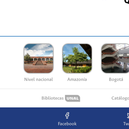
Nivel nacional
Amazonía
Bogotá
Bibliotecas
Catálog
Facebook
Tw