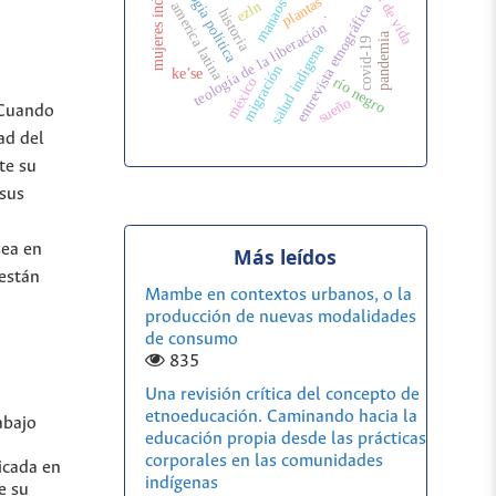
historia de vida
mujeres indígenas
ecologia politica
plantas
manaos
ezln
america latina
entrevista etnográfica
.
historia
teología de la liberación
pandemia
covid-19
salud indigena
migración
ke’se
río negro
méxico
sueño
 Cuando
ad del
te su
 sus
sea en
Más leídos
 están
Mambe en contextos urbanos, o la
producción de nuevas modalidades
de consumo
835
Una revisión crítica del concepto de
etnoeducación. Caminando hacia la
abajo
educación propia desde las prácticas
corporales en las comunidades
icada en
indígenas
e su