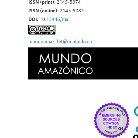
ISSN (print):
2145-5074
ISSN (online):
2145-5082
DOI:
10.15446/ma
mundoamaz_let@unal.edu.co