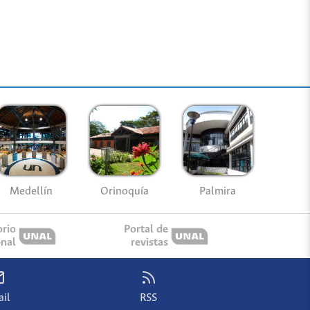
Medellín
Palmira
Orinoquía
orio
Portal de
onal
revistas
il
RSS