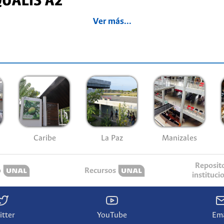
Ver más...
Caribe
La Paz
Manizales
Reposit
o
Recursos
instituci
itter
YouTube
Ema