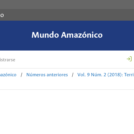
co
Mundo Amazónico
strarse
azónico
/
Números anteriores
/
Vol. 9 Núm. 2 (2018): Terri