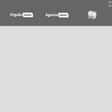
Ac
Ac