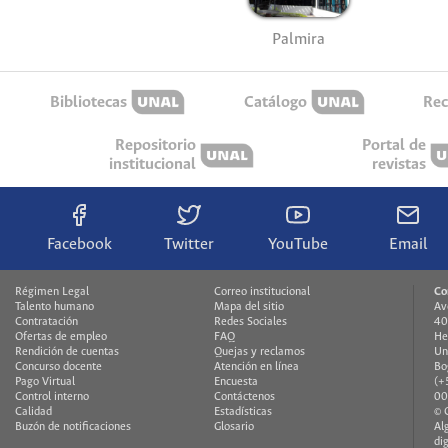
Palmira
Bibliotecas
Catálogo
Rec
Repositorio
Portal de
institucional
revistas
Facebook
Twitter
YouTube
Email
Régimen Legal
Correo institucional
Co
Talento humano
Mapa del sitio
Av
Contratación
Redes Sociales
40
Ofertas de empleo
FAQ
He
Rendición de cuentas
Quejas y reclamos
Un
Concurso docente
Atención en línea
Bo
Pago Virtual
Encuesta
(+
Control interno
Contáctenos
00
Calidad
Estadísticas
© 
Buzón de notificaciones
Glosario
Al
di