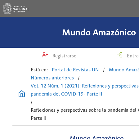
Mundo Amazónico
Registrarse
Entra
Está en:
Portal de Revistas UN
/
Mundo Amazó
Números anteriores
/
Vol. 12 Núm. 1 (2021): Reflexiones y perspectivas
pandemia del COVID-19- Parte II
/
Reflexiones y perspectivas sobre la pandemia de
Parte II
Mundo Amazónico