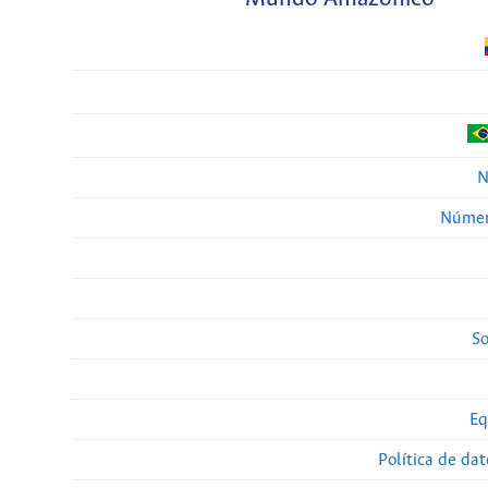
N
Númer
So
Eq
Política de da