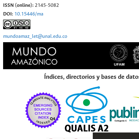
ISSN (online):
2145-5082
DOI:
10.15446/ma
mundoamaz_let@unal.edu.co
Índices, directorios y bases de dato