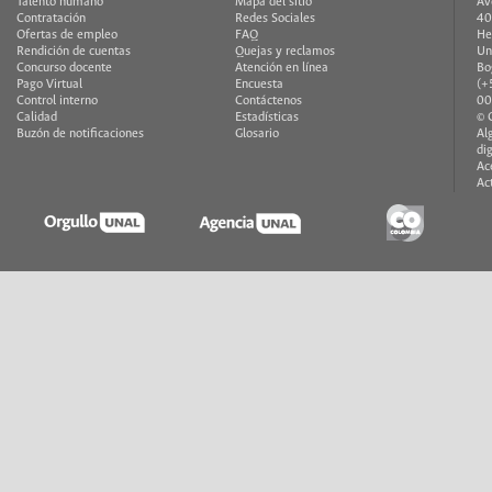
Talento humano
Mapa del sitio
Av
Contratación
Redes Sociales
40
Ofertas de empleo
FAQ
He
Rendición de cuentas
Quejas y reclamos
Un
Concurso docente
Atención en línea
Bo
Pago Virtual
Encuesta
(+
Control interno
Contáctenos
00
Calidad
Estadísticas
© 
Buzón de notificaciones
Glosario
Al
di
Ac
Ac