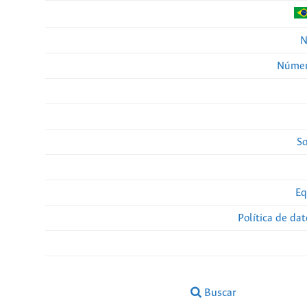
N
Númer
So
Eq
Política de da
Buscar