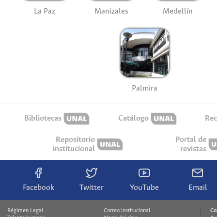
La Paz
Manizales
Medellín
Palmira
Bibliotecas
Catálogo
Rec
Repositorio
Portal de
institucional
revistas
Facebook
Twitter
YouTube
Email
Régimen Legal
Correo institucional
Co