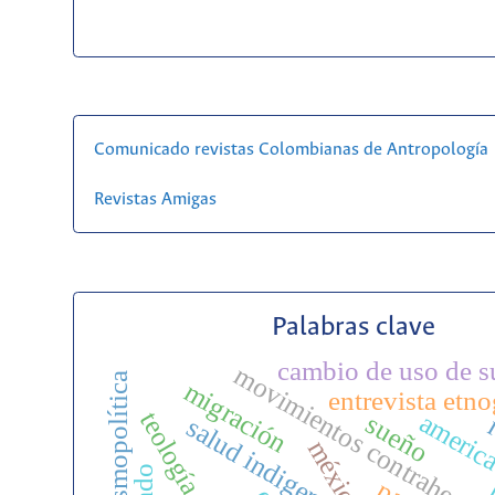
Comunicado revistas Colombianas de Antropología
Revistas Amigas
Palabras clave
cambio de uso de s
movimientos contrahege
cosmopolítica
migración
entrevista etno
america
sueño
r
salud indigena
méxico