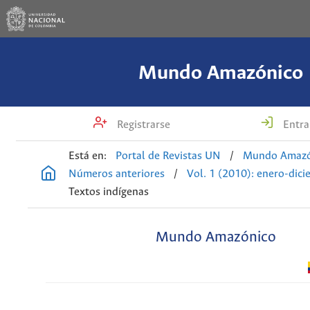
Mundo Amazónico
Registrarse
Entra
Está en:
Portal de Revistas UN
/
Mundo Amazó
Números anteriores
/
Vol. 1 (2010): enero-dic
Textos indígenas
Mundo Amazónico