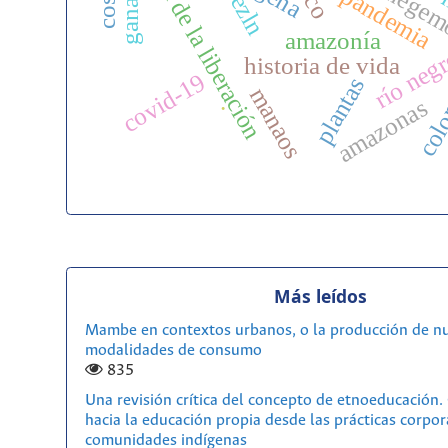
teología de la liberación
ganado
pandemia
h
ezln
amazonía
río neg
historia de vida
col
covid-19
plantas
manaos
.
amazonas
Más leídos
Mambe en contextos urbanos, o la producción de n
modalidades de consumo
835
Una revisión crítica del concepto de etnoeducación
hacia la educación propia desde las prácticas corpor
comunidades indígenas