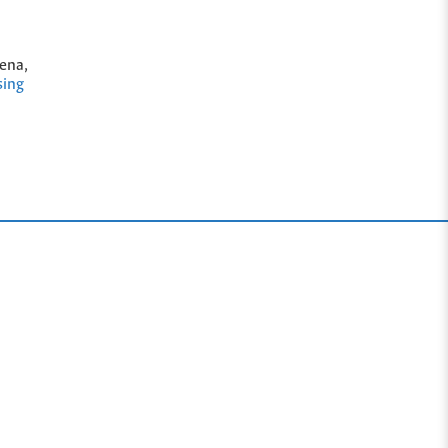
ena,
sing