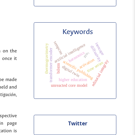
Keywords
tempcnn
isoscape
artificial intelligence
thermogravimetry
diffusivity
transformer-encoder
n on the
harmonics
zro₂
 once it
activation
editorial integrity
scientific publishing
time series
bilstm
digital twin
 be made
higher education
unreacted core model
held and
stigación
,
spective
Twitter
in page
cation is