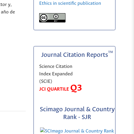
Ethics in scientific publication
tor y,
l año de
™
Journal Citation Reports
Science Citation
Index Expanded
(SCIE)
Q3
JCI QUARTILE
Scimago Journal & Country
Rank - SJR