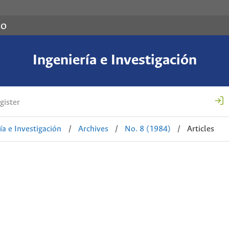
co
Ingeniería e Investigación
gister
ía e Investigación
/
Archives
/
No. 8 (1984)
/
Articles