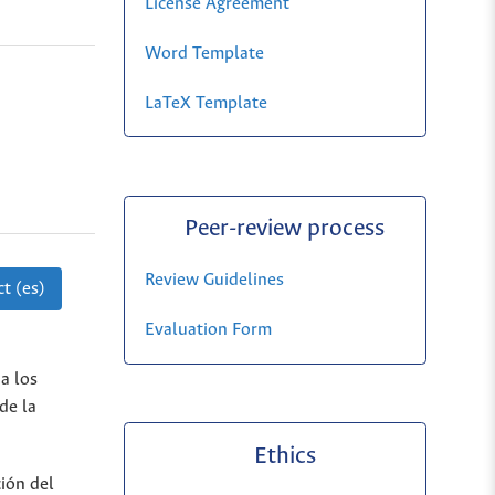
License Agreement
Word Template
LaTeX Template
Peer-review process
Review Guidelines
t (es)
Evaluation Form
a los
de la
Ethics
ción del