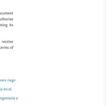
document
uthorize
ting its
 receive
terms of
para riego
o en el
Ingeniería e