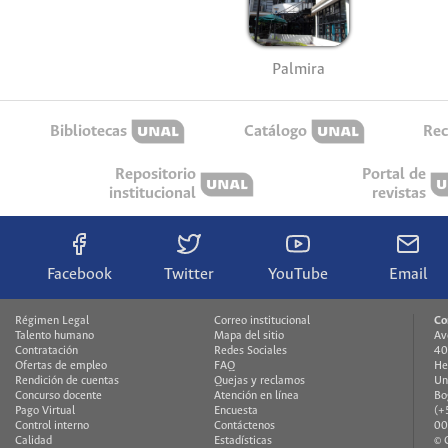
Palmira
Bibliotecas
Catálogo
Rec
Repositorio
Portal de
institucional
revistas
Facebook
Twitter
YouTube
Email
Régimen Legal
Correo institucional
Co
Talento humano
Mapa del sitio
Av
Contratación
Redes Sociales
40
Ofertas de empleo
FAQ
He
Rendición de cuentas
Quejas y reclamos
Un
Concurso docente
Atención en línea
Bo
Pago Virtual
Encuesta
(+
Control interno
Contáctenos
00
Calidad
Estadísticas
© 