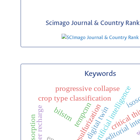
Scimago Journal & Country Rank 
Keywords
progressive collapse
artificial intelligence
isos
crop type classification
critical t
tempcnn
desulfurization
digital twin
groundwater recharge
bilstm
editorial int
adsorption
a