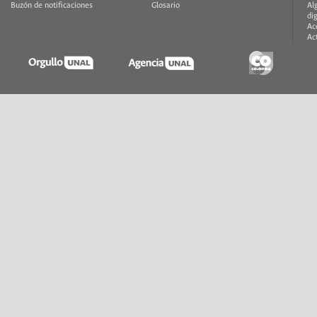
Buzón de notificaciones
Glosario
Al
di
Ac
Ac