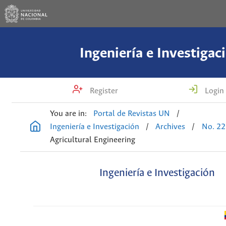
Ingeniería e Investigac
Register
Login
You are in:
Portal de Revistas UN
/
Ingeniería e Investigación
/
Archives
/
No. 22
Agricultural Engineering
Ingeniería e Investigación