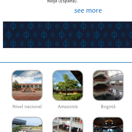
Rioja (España).
see more
Nivel nacional
Amazonía
Bogotá