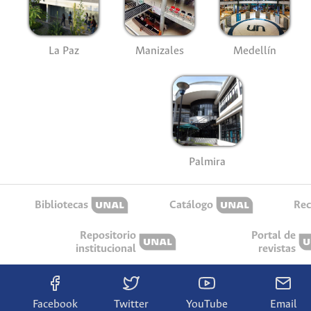
La Paz
Manizales
Medellín
Palmira
Bibliotecas
Catálogo
Rec
Repositorio
Portal de
institucional
revistas
Facebook
Twitter
YouTube
Email