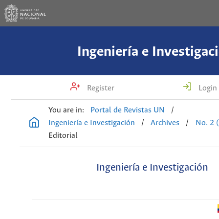
Ingeniería e Investigac
Register
Login
You are in:
Portal de Revistas UN
/
Ingeniería e Investigación
/
Archives
/
No. 2 
Editorial
Ingeniería e Investigación