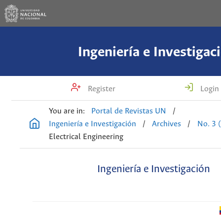
Ingeniería e Investigac
Register
Login
You are in:
Portal de Revistas UN
/
Ingeniería e Investigación
/
Archives
/
No. 3 
Electrical Engineering
Ingeniería e Investigación