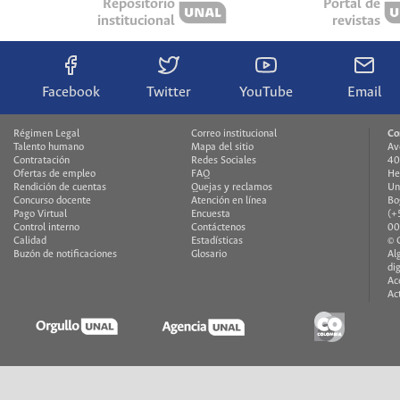
Repositorio
Portal de
institucional
revistas
Facebook
Twitter
YouTube
Email
Régimen Legal
Correo institucional
Co
Talento humano
Mapa del sitio
Av
Contratación
Redes Sociales
40
Ofertas de empleo
FAQ
He
Rendición de cuentas
Quejas y reclamos
Un
Concurso docente
Atención en línea
Bo
Pago Virtual
Encuesta
(+
Control interno
Contáctenos
00
Calidad
Estadísticas
© 
Buzón de notificaciones
Glosario
Al
di
Ac
Ac