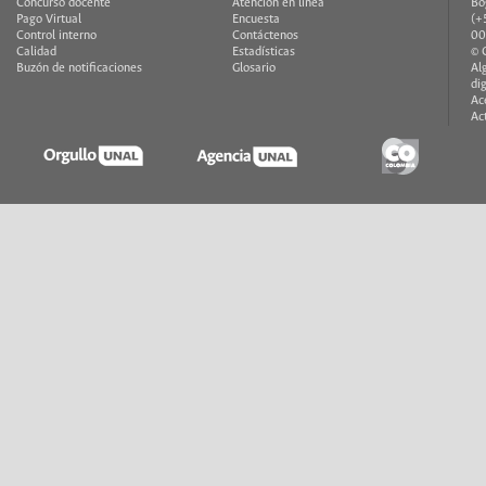
Concurso docente
Atención en línea
Bo
Pago Virtual
Encuesta
(+
Control interno
Contáctenos
00
Calidad
Estadísticas
© 
Buzón de notificaciones
Glosario
Al
di
Ac
Ac