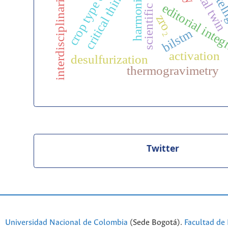
ensemb
critical thinking
digital twi
harmonics
interdisciplinarity
editorial integ
zro₂
bilstm
activation
desulfurization
thermogravimetry
Twitter
Universidad Nacional de Colombia
(Sede Bogotá).
Facultad de 