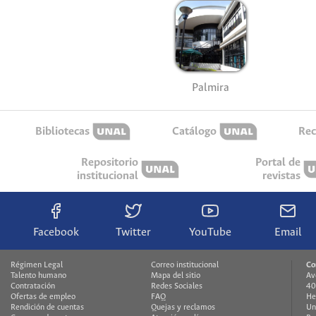
Palmira
Bibliotecas
Catálogo
Rec
Repositorio
Portal de
institucional
revistas
Facebook
Twitter
YouTube
Email
Régimen Legal
Correo institucional
Co
Talento humano
Mapa del sitio
Av
Contratación
Redes Sociales
40
Ofertas de empleo
FAQ
He
Rendición de cuentas
Quejas y reclamos
Un