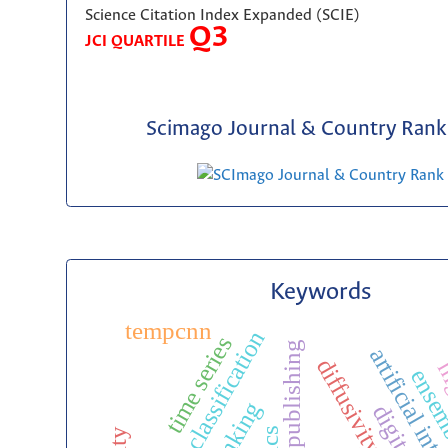
Science Citation Index Expanded (SCIE)
Q3
JCI QUARTILE
Scimago Journal & Country Rank 
Keywords
tempcnn
crop type classification
time series
scientific publishing
artificial inte
diffusivity
hi