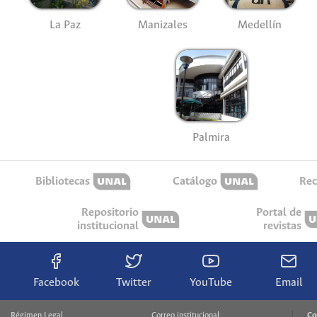
La Paz
Manizales
Medellín
Palmira
Bibliotecas
Catálogo
Rec
Repositorio
Portal de
institucional
revistas
Facebook
Twitter
YouTube
Email
Régimen Legal
Correo institucional
Co