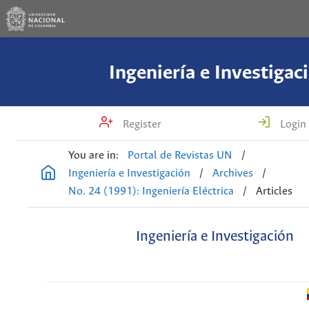
Ingeniería e Investigac
Register
Login
You are in:
Portal de Revistas UN
/
Ingeniería e Investigación
/
Archives
/
No. 24 (1991): Ingeniería Eléctrica
/
Articles
Ingeniería e Investigación