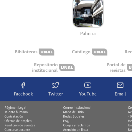
Palmira
Bibliotecas
Catálogo
Rec
Repositorio
Portal de
institucional
revistas
Facebook
Twitter
YouTube
Email
Régimen Legal
Correo institucional
Co
Talento humano
Mapa del sitio
Av
Contratación
Redes Sociales
40
Ofertas de empleo
FAQ
He
Rendición de cuentas
Quejas y reclamos
Un
Concurso docente
Atención en línea
Bo