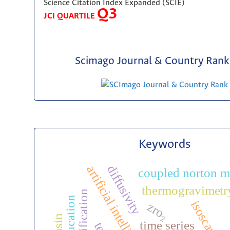
Science Citation Index Expanded (SCIE)
Q3
JCI QUARTILE
Scimago Journal & Country Rank 
Keywords
artificial intelligence
diffusivity
coupled norton m
thermogravimetr
isoscape
zro₂
time series