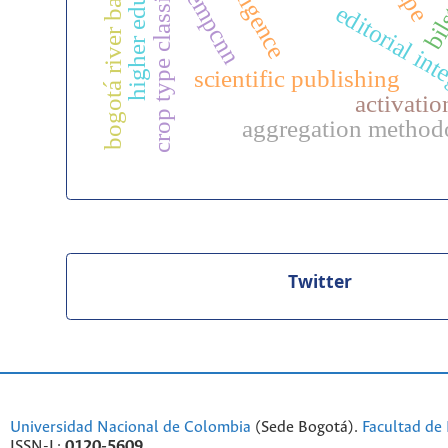
crop type classification
higher education
bogotá river basin
tempcnn
bil
editorial int
scientific publishing
activatio
aggregation method
Twitter
Universidad Nacional de Colombia
(Sede Bogotá).
Facultad de 
ISSN-L:
0120-5609