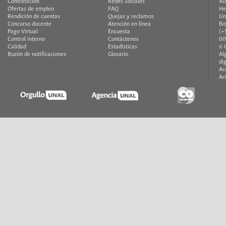
Contratación
Redes Sociales
40
Ofertas de empleo
FAQ
He
Rendición de cuentas
Quejas y reclamos
Un
Concurso docente
Atención en línea
Bo
Pago Virtual
Encuesta
(+
Control interno
Contáctenos
00
Calidad
Estadísticas
© 
Buzón de notificaciones
Glosario
Al
di
Ac
Ac