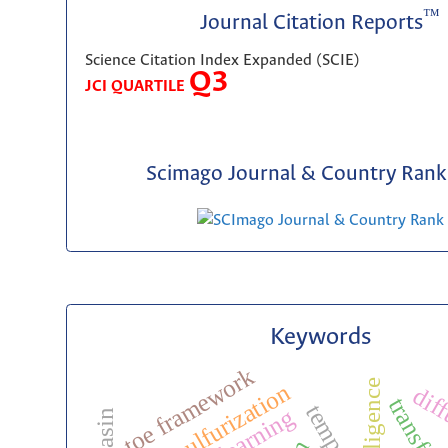
™
Journal Citation Reports
Science Citation Index Expanded (SCIE)
Q3
JCI QUARTILE
Scimago Journal & Country Rank 
Keywords
toe framework
desulfurization
diff
tempcnn