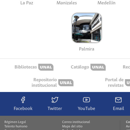
La Paz
Manizales
Medellín
Palmira
Bibliotecas
Catálogo
Rec
Repositorio
Portal de
institucional
revistas
Facebook
Twitter
YouTube
Email
Régimen Legal
Correo institucional
Co
Talento humano
Mapa del sitio
Av