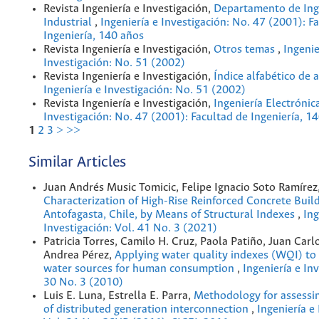
Revista Ingeniería e Investigación,
Departamento de Ing
Industrial
,
Ingeniería e Investigación: No. 47 (2001): F
Ingeniería, 140 años
Revista Ingeniería e Investigación,
Otros temas
,
Ingenie
Investigación: No. 51 (2002)
Revista Ingeniería e Investigación,
Índice alfabético de 
Ingeniería e Investigación: No. 51 (2002)
Revista Ingeniería e Investigación,
Ingeniería Electrónic
Investigación: No. 47 (2001): Facultad de Ingeniería, 1
1
2
3
>
>>
Similar Articles
Juan Andrés Music Tomicic, Felipe Ignacio Soto Ramírez
Characterization of High-Rise Reinforced Concrete Buil
Antofagasta, Chile, by Means of Structural Indexes
,
Ing
Investigación: Vol. 41 No. 3 (2021)
Patricia Torres, Camilo H. Cruz, Paola Patiño, Juan Carl
Andrea Pérez,
Applying water quality indexes (WQI) to 
water sources for human consumption
,
Ingeniería e Inv
30 No. 3 (2010)
Luis E. Luna, Estrella E. Parra,
Methodology for assessi
of distributed generation interconnection
,
Ingeniería e