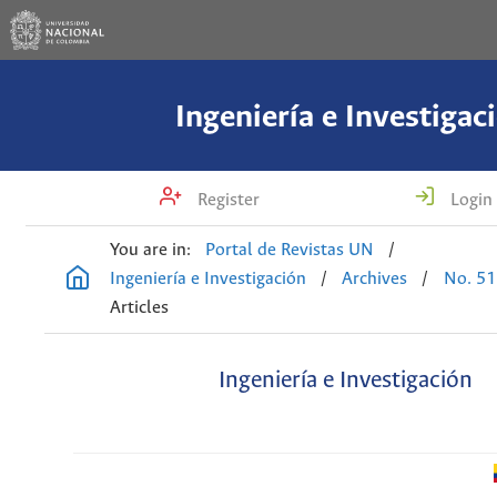
Ingeniería e Investigac
Register
Login
You are in:
Portal de Revistas UN
/
Ingeniería e Investigación
/
Archives
/
No. 51
Articles
Ingeniería e Investigación