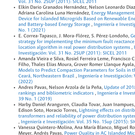
Vol. 31 No. 2SUP (2011): SICEL 2011
Elkin Dario Granados Hernández, Nelson Leonardo Diaz
Adriana Carolina Luna Hernández,
Energy Management 
Device for Islanded Microgrids Based on Renewable En
and Battery-based Energy Storage
,
Ingeniería e Investi
No. 1 (2021)
E. Correa-Tapasco, J. Mora-Flórez, S. Pérez-Londoño,
Ge
strategy for implementing the minimum fault reactance
location algorithm in real power distribution systems
,
Investigación: Vol. 31 No. 2SUP (2011): SICEL 2011
Amanda Vieira e Silva, Rosiel Ferreira Leme, Francisco 
Filho, Thales Elias Moura, Grover Romer Llanque Ayala
Models to Predict Compaction Parameters for Soils in t
Ceará, Northeastern Brazil
,
Ingeniería e Investigación:
(2022)
Andres Pavas, Nelson Arzola de la Peña,
Update of 201
rankings and bibliometric indicators
,
Ingeniería e Inves
39 No. 1 (2019)
Harby Daniel Aranguren, Claudia Tovar, Juan Inampues,
Edison Soto, Horacio Torres,
Lightning effects on distri
transformers and reliability of power distribution syst
,
Ingeniería e Investigación: Vol. 35 No. 1Sup (2015): 
Vanessa Quintero-Molina, Ana María Blanco, Miguel Ro
Meyer, Andrés Pavas,
Power Quality in AC Islanded Mic