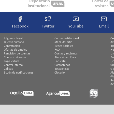
Repositorio
Portal de
institucional
revistas
Facebook
Twitter
YouTube
Email
Régimen Legal
Correo institucional
Co
Talento humano
Mapa del sitio
Av
Contratación
Redes Sociales
40
Ofertas de empleo
FAQ
He
Rendición de cuentas
Quejas y reclamos
Un
Concurso docente
Atención en línea
Bo
Pago Virtual
Encuesta
(+
Control interno
Contáctenos
00
Calidad
Estadísticas
© 
Buzón de notificaciones
Glosario
Al
di
Ac
Ac