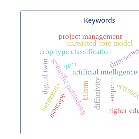
Keywords
project management
unreacted core model
time serie
crop type classification
scientific publishing
zro₂
digital twin
artificial intelligence
diffusivity
tempcnn
activat
harmonics
bilstm
isoscape
higher ed