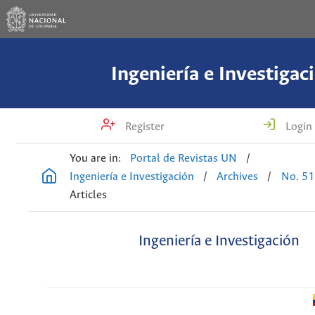
Ingeniería e Investigac
Register
Login
You are in:
Portal de Revistas UN
/
Ingeniería e Investigación
/
Archives
/
No. 51
Articles
Ingeniería e Investigación