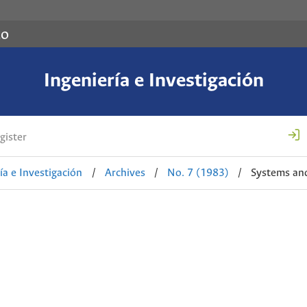
co
Ingeniería e Investigación
gister
ía e Investigación
/
Archives
/
No. 7 (1983)
/
Systems an