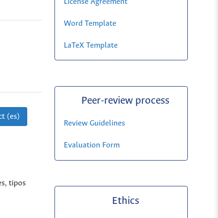
License Agreement
Word Template
LaTeX Template
Peer-review process
t (es)
Review Guidelines
Evaluation Form
s, tipos
Ethics