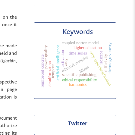
n on the
 once it
Keywords
coupled norton model
thermogravimetry
 be made
artificial intelligence
y
higher education
activation
crop type classification
isoscape
held and
time series
diffusivity
editorial integrity
reinforced concrete
p
o
w
e
r
q
u
a
l
i
t
stigación
,
zro₂
desulfurization
tempcnn
bilstm
scientific publishing
ethical responsibility
spective
harmonics
in page
cation is
document
Twitter
uthorize
ting its