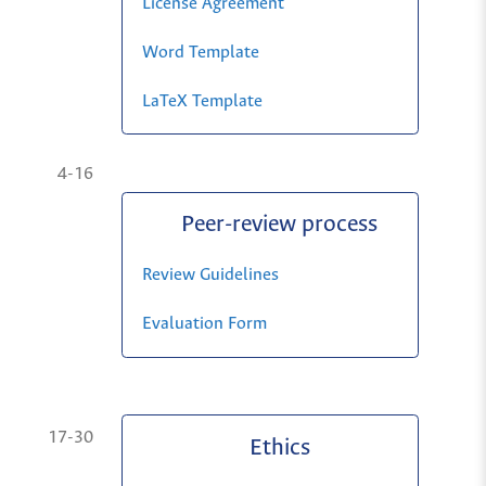
License Agreement
Word Template
LaTeX Template
4-16
Peer-review process
Review Guidelines
Evaluation Form
17-30
Ethics