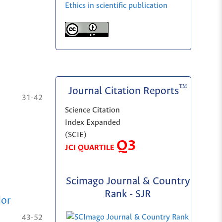
Ethics in scientific publication
™
Journal Citation Reports
31-42
Science Citation
Index Expanded
(SCIE)
Q3
JCI QUARTILE
Scimago Journal & Country
Rank - SJR
dor
43-52