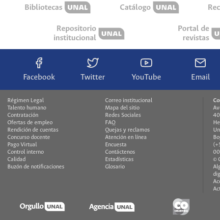
Bibliotecas
Catálogo
Rec
Repositorio
Portal de
institucional
revistas
Facebook
Twitter
YouTube
Email
Régimen Legal
Correo institucional
Co
Talento humano
Mapa del sitio
Av
Contratación
Redes Sociales
40
Ofertas de empleo
FAQ
He
Rendición de cuentas
Quejas y reclamos
Un
Concurso docente
Atención en línea
Bo
Pago Virtual
Encuesta
(+
Control interno
Contáctenos
00
Calidad
Estadísticas
© 
Buzón de notificaciones
Glosario
Al
di
Ac
Ac