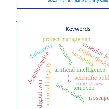
Keywords
project management
ensemble le
diffusivity
activation
critical think
harmonics
desulfurization
editorial integrity
artificial intelligence
zro₂
scientific pub
b
digital twin
time series
p
o
w
e
r
u
a
l
i
t
tempcnn
q
y
isoscap